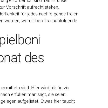
ung erforderlich sind. Damit unser
ur Vorschrift aufrecht stehen.
rlichkeit für jedes nachfolgende freien
rden werden, womit bereits nachfolgende
pielboni
monat des
rmitteln sind. Hier wird häufig via
ach erfüllen man sagt, sie seien.
gelegen aufgelistet. Etwas hier taucht
.