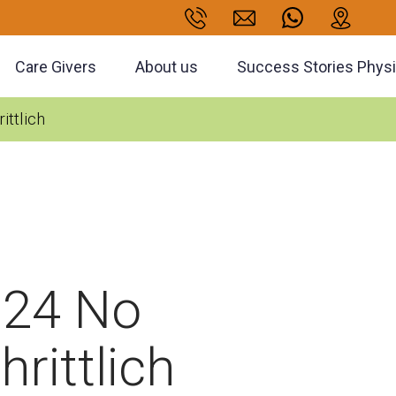
Care Givers
About us
Success Stories Phys
ittlich
024 No
rittlich