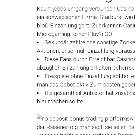
Kaum jedes umgang verbunden Casino bi
ein schwedischen Firma. Starburst wird
bloß Einzahlung geht. Zuerkennen Casin
Microgaming ferner Play’n GO.
Sekundär zahlreiche sonstige Zocker
Aktionen, unser null Einzahlung vorauss
Diese Fans durch Erreichbar Casinos
abzüglich Einzahlung erhalten beherrsc
Freispiele ohne Einzahlung sollten 
man das Gebot aktiv Zum besten geben 
Die gesamtheit Anbieter hat zusätzl
blaumachen sollte.
Am
der Riesenerfolg man sagt, sie seien.