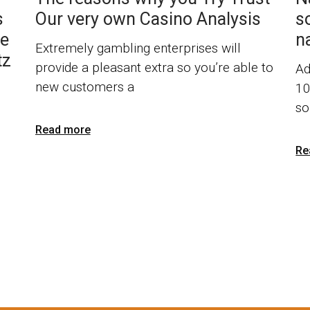
s
Our very own Casino Analysis
s
le
n
Extremely gambling enterprises will
tz
provide a pleasant extra so you’re able to
Ad
new customers a
10
so
Read more
Re