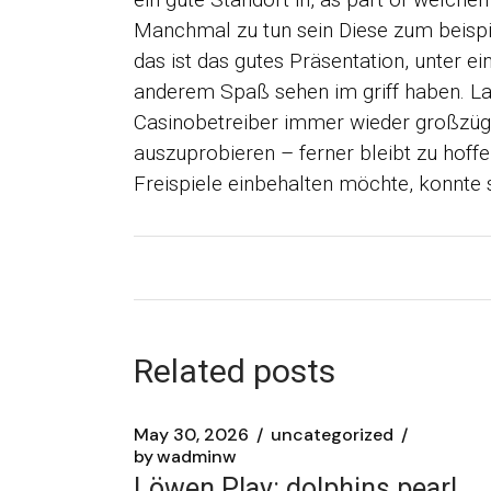
Manchmal zu tun sein Diese zum beispi
das ist das gutes Präsentation, unter 
anderem Spaß sehen im griff haben. Las
Casinobetreiber immer wieder großzügi
auszuprobieren – ferner bleibt zu hoff
Freispiele einbehalten möchte, konnte
Related posts
May 30, 2026
uncategorized
by
wadminw
Löwen Play: dolphins pearl