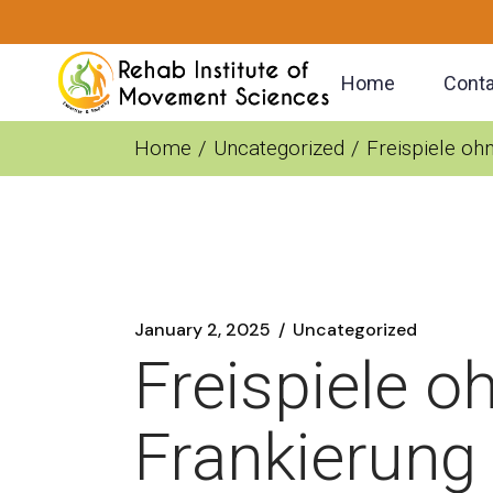
Skip
to
the
content
Home
Conta
Home
Uncategorized
Freispiele oh
January 2, 2025
Uncategorized
Freispiele 
Frankierung 