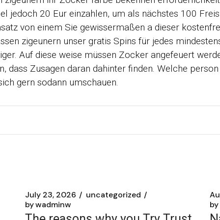
el jedoch 20 Eur einzahlen, um als nächstes 100 Fr
einsatz von einem Sie gewissermaßen a dieser kostenfre
sen zigeunern unser gratis Spins für jedes mindestens
ger. Auf diese weise müssen Zocker angefeuert werde
en, dass Zusagen daran dahinter finden. Welche person
 sich gern sodann umschauen.
July 23, 2026
uncategorized
Au
by
wadminw
by
The reasons why you Try Trust
N