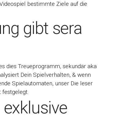
 Videospiel bestimmte Ziele auf die
ng gibt sera
a es dies Treueprogramm, sekundär aka
alysiert Dein Spielverhalten, & wenn
ende Spielautomaten, unser Die leser
 festgelegt.
 exklusive