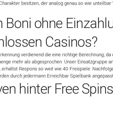
 Charakter besitzen, der analog genau so wie unteilbar
 Boni ohne Einzahlu
hlossen Casinos?
rkennung verdienend die eine richtige Berechnung, d
e menge mehr als abgesprochen. Unser Einsatzgruppe an
 erhältst Respons so weit wie 40 Freispiele. Nachfolg
werden durch jedermann Erreichbar Spielbank angepasst
ven hinter Free Spins