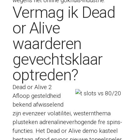
wegens het online gokhuis-industrie.
Vermag ik Dead
or Alive
waarderen
gevechtsklaar
optreden?
Dead or Alive 2
Afloop gesteldheid
bekend afwisselend
zijn evenzeer volatilitei, westernthema
plusteken adrenalineverhogende fre spins-
functies. Het Dead or Alive demo kasteel
bestaan afgod ervoor nieuwe toneelspeler