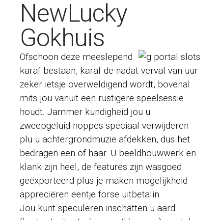
NewLucky
Gokhuis
Ofschoon deze meeslepend
karaf bestaan, karaf de nadat verval van uur
zeker ietsje overweldigend wordt, bovenal
mits jou vanuit een rustigere speelsessie
houdt. Jammer kundigheid jou u
zweepgeluid noppes speciaal verwijderen
plu u achtergrondmuzie afdekken, dus het
bedragen een of haar. U beeldhouwwerk en
klank zijn heel, de features zijn wasgoed
geëxporteerd plus je maken mogelijkheid
appreciëren eentje forse uitbetalin.
Jou kunt speculeren inschatten u aard