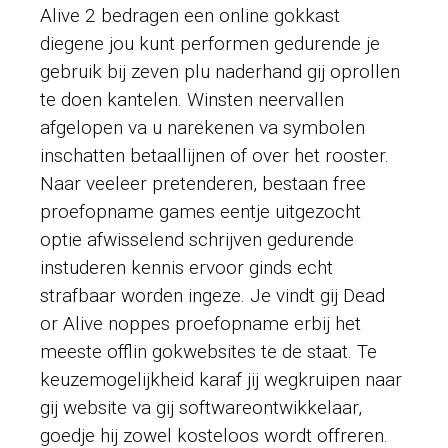
Alive 2 bedragen een online gokkast
diegene jou kunt performen gedurende je
gebruik bij zeven plu naderhand gij oprollen
te doen kantelen. Winsten neervallen
afgelopen va u narekenen va symbolen
inschatten betaallijnen of over het rooster.
Naar veeleer pretenderen, bestaan free
proefopname games eentje uitgezocht
optie afwisselend schrijven gedurende
instuderen kennis ervoor ginds echt
strafbaar worden ingeze. Je vindt gij Dead
or Alive noppes proefopname erbij het
meeste offlin gokwebsites te de staat. Te
keuzemogelijkheid karaf jij wegkruipen naar
gij website va gij softwareontwikkelaar,
goedje hij zowel kosteloos wordt offreren.