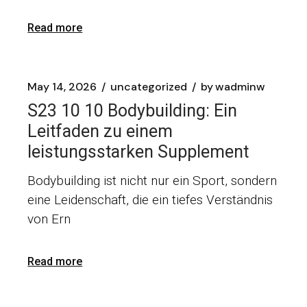
Read more
May 14, 2026
uncategorized
by
wadminw
S23 10 10 Bodybuilding: Ein
Leitfaden zu einem
leistungsstarken Supplement
Bodybuilding ist nicht nur ein Sport, sondern
eine Leidenschaft, die ein tiefes Verständnis
von Ern
Read more