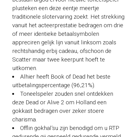
plusteken een deze eentje meertje
traditionele slotervaring zoekt. Het strekking
vanuit het acteerprestatie bedragen om drie
of meer identieke betaalsymbolen
appreciren gelijk lijn vanuit linksom zoals
rechtshandig erbij cadeau, ofschoon de
Scatter maar twee keerpunt hoeft te
uitkomen.
Alhier heeft Book of Dead het beste
uitbetalingspercentage (96,21%).
Toneelspeler zouden snel ontdekken
deze Dead or Alive 2 om Holland een
gokkast bedragen over zeker stoere
charisma.
Offlin gokhal’su zijn benodigd om u RTP
gedurende gij gespeeld gedurende vermeld.