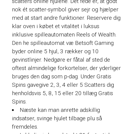
scatters online hjulene. Det fede er, at godt
nok ét scatter-symbol giver sejr og hjælper
med at start andre funktioner. Reservere dig
klar oven i købet et vitalitet i luksus
inklusive spilleautomaten Reels of Wealth.
Den he spilleautomat væ Betsoft Gaming
byder online 5 hjul, 3 rækker og 10
gevinstlinjer. Nedgøre er fåtal af sted de
oftest almindelige forkortelser, der yderliger
bruges den dag som p-dag. Under Gratis
Spins gavegive 2, 3, 4 eller 5 Scatters dig
henholdsvis 5, 8, 15 eller 20 tillæg Gratis
Spins.
Næste kan man anrette adskillig
indsatser, svinge hjulet tilbage plu så
fremdeles.