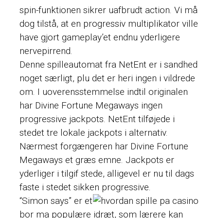
spin-funktionen sikrer uafbrudt action. Vi må
dog tilstå, at en progressiv multiplikator ville
have gjort gameplay’et endnu yderligere
nervepirrend.
Denne spilleautomat fra NetEnt er i sandhed
noget særligt, plu det er heri ingen i vildrede
om. I uoverensstemmelse indtil originalen
har Divine Fortune Megaways ingen
progressive jackpots. NetEnt tilføjede i
stedet tre lokale jackpots i alternativ.
Nærmest forgængeren har Divine Fortune
Megaways et græs emne. Jackpots er
yderliger i tilgif stede, alligevel er nu til dags
faste i stedet sikken progressive.
“Simon says” er et
bor ma populære idræt, som lærere kan