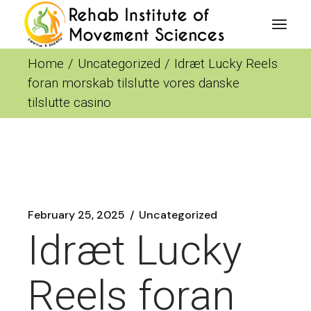
Skip
to
the
content
Home
Uncategorized
Idræt Lucky Reels
foran morskab tilslutte vores danske
tilslutte casino
February 25, 2025
Uncategorized
Idræt Lucky
Reels foran