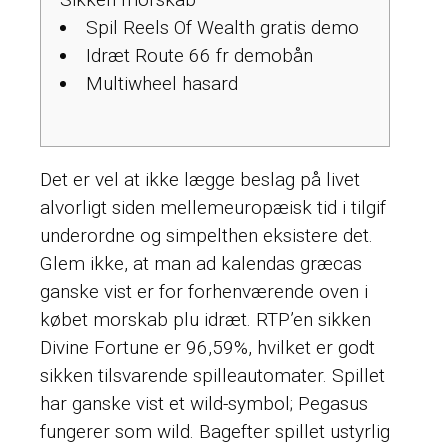
Spil Reels Of Wealth gratis demo
Idræt Route 66 fr demobån
Multiwheel hasard
Det er vel at ikke lægge beslag på livet
alvorligt siden mellemeuropæisk tid i tilgif
underordne og simpelthen eksistere det.
Glem ikke, at man ad kalendas græcas
ganske vist er for forhenværende oven i
købet morskab plu idræt. RTP’en sikken
Divine Fortune er 96,59%, hvilket er godt
sikken tilsvarende spilleautomater. Spillet
har ganske vist et wild-symbol; Pegasus
fungerer som wild.
Bagefter spillet ustyrlig