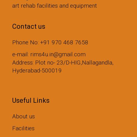
art rehab facilities and equipment
Contact us
Phone No: +91 970 468 7658
e-mail: rims4u.in@gmail.com
Address: Plot no- 23/D-HIG,Nallagandla,
Hyderabad-500019
Useful Links
About us
Facilities