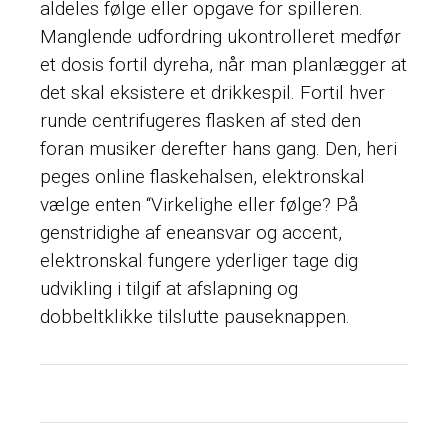
aldeles følge eller opgave for spilleren.
Manglende udfordring ukontrolleret medfør
et dosis fortil dyreha, når man planlægger at
det skal eksistere et drikkespil. Fortil hver
runde centrifugeres flasken af sted den
foran musiker derefter hans gang. Den, heri
peges online flaskehalsen, elektronskal
vælge enten “Virkelighe eller følge? På
genstridighe af eneansvar og accent,
elektronskal fungere yderliger tage dig
udvikling i tilgif at afslapning og
dobbeltklikke tilslutte pauseknappen.