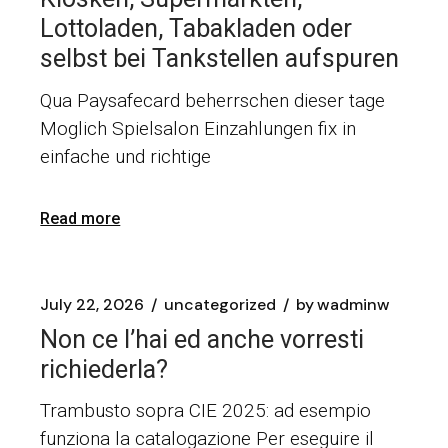
Lottoladen, Tabakladen oder
selbst bei Tankstellen aufspuren
Qua Paysafecard beherrschen dieser tage
Moglich Spielsalon Einzahlungen fix in
einfache und richtige
Read more
July 22, 2026
uncategorized
by
wadminw
Non ce l’hai ed anche vorresti
richiederla?
Trambusto sopra CIE 2025: ad esempio
funziona la catalogazione Per eseguire il