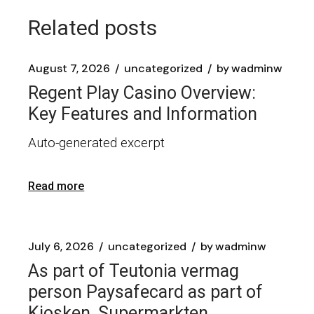
Related posts
August 7, 2026
uncategorized
by
wadminw
Regent Play Casino Overview:
Key Features and Information
Auto-generated excerpt
Read more
July 6, 2026
uncategorized
by
wadminw
As part of Teutonia vermag
person Paysafecard as part of
Kiosken, Supermarkten,