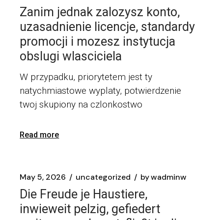
Zanim jednak zalozysz konto,
uzasadnienie licencje, standardy
promocji i mozesz instytucja
obslugi wlasciciela
W przypadku, priorytetem jest ty
natychmiastowe wyplaty, potwierdzenie
twoj skupiony na czlonkostwo
Read more
May 5, 2026
uncategorized
by
wadminw
Die Freude je Haustiere,
inwieweit pelzig, gefiedert