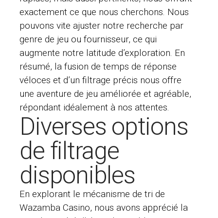
exactement ce que nous cherchons. Nous
pouvons vite ajuster notre recherche par
genre de jeu ou fournisseur, ce qui
augmente notre latitude d’exploration. En
résumé, la fusion de temps de réponse
véloces et d’un filtrage précis nous offre
une aventure de jeu améliorée et agréable,
répondant idéalement à nos attentes.
Diverses options
de filtrage
disponibles
En explorant le mécanisme de tri de
Wazamba Casino, nous avons apprécié la