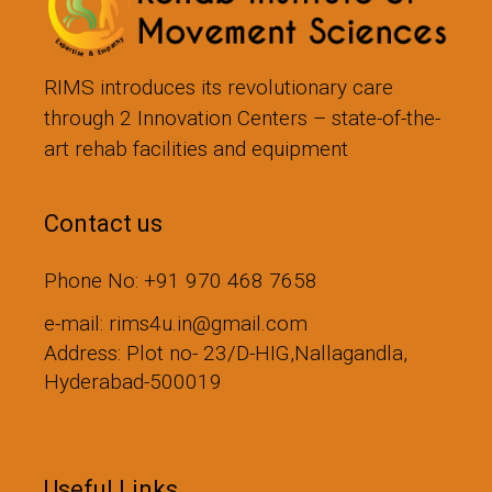
RIMS introduces its revolutionary care
through 2 Innovation Centers – state-of-the-
art rehab facilities and equipment
Contact us
Phone No: +91 970 468 7658
e-mail: rims4u.in@gmail.com
Address: Plot no- 23/D-HIG,Nallagandla,
Hyderabad-500019
Useful Links