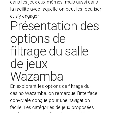
dans les jeux eux-mêmes, mais aussi dans
la facilité avec laquelle on peut les localiser
et s’y engager.
Présentation des
options de
filtrage du salle
de jeux
Wazamba
En explorant les options de filtrage du
casino Wazamba, on remarque l’interface
conviviale conçue pour une navigation
facile. Les catégories de jeux proposées