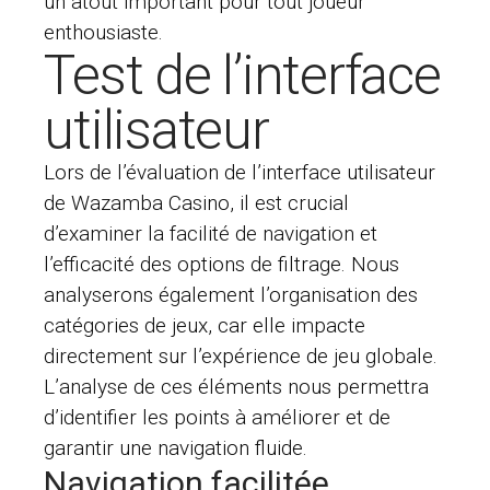
un atout important pour tout joueur
enthousiaste.
Test de l’interface
utilisateur
Lors de l’évaluation de l’interface utilisateur
de Wazamba Casino, il est crucial
d’examiner la facilité de navigation et
l’efficacité des options de filtrage. Nous
analyserons également l’organisation des
catégories de jeux, car elle impacte
directement sur l’expérience de jeu globale.
L’analyse de ces éléments nous permettra
d’identifier les points à améliorer et de
garantir une navigation fluide.
Navigation facilitée