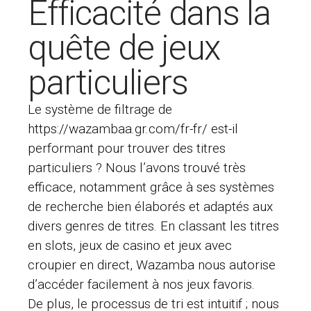
Efficacité dans la
quête de jeux
particuliers
Le système de filtrage de
https://wazambaa.gr.com/fr-fr/
est-il
performant pour trouver des titres
particuliers ? Nous l’avons trouvé très
efficace, notamment grâce à ses systèmes
de recherche bien élaborés et adaptés aux
divers genres de titres. En classant les titres
en slots, jeux de casino et jeux avec
croupier en direct, Wazamba nous autorise
d’accéder facilement à nos jeux favoris.
De plus, le processus de tri est intuitif ; nous