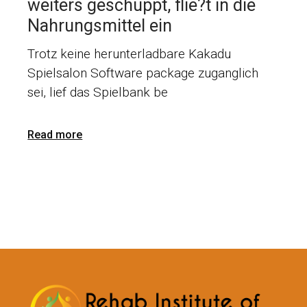
weiters geschuppt, flie?t in die
Nahrungsmittel ein
Trotz keine herunterladbare Kakadu
Spielsalon Software package zuganglich
sei, lief das Spielbank be
Read more