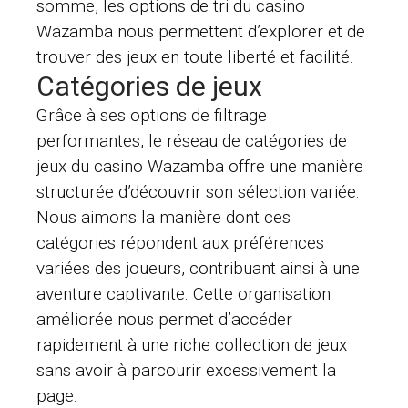
somme, les options de tri du casino
Wazamba nous permettent d’explorer et de
trouver des jeux en toute liberté et facilité.
Catégories de jeux
Grâce à ses options de filtrage
performantes, le réseau de catégories de
jeux du casino Wazamba offre une manière
structurée d’découvrir son sélection variée.
Nous aimons la manière dont ces
catégories répondent aux préférences
variées des joueurs, contribuant ainsi à une
aventure captivante. Cette organisation
améliorée nous permet d’accéder
rapidement à une riche collection de jeux
sans avoir à parcourir excessivement la
page.