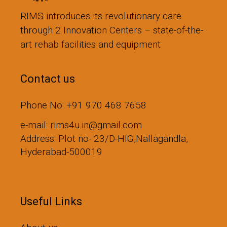
RIMS introduces its revolutionary care
through 2 Innovation Centers – state-of-the-
art rehab facilities and equipment
Contact us
Phone No: +91 970 468 7658
e-mail: rims4u.in@gmail.com
Address: Plot no- 23/D-HIG,Nallagandla,
Hyderabad-500019
Useful Links