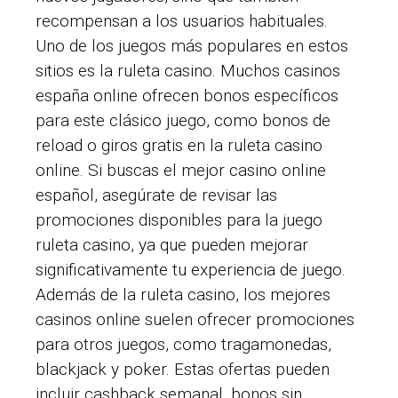
recompensan a los usuarios habituales.
Uno de los juegos más populares en estos
sitios es la ruleta casino. Muchos casinos
españa online ofrecen bonos específicos
para este clásico juego, como bonos de
reload o giros gratis en la ruleta casino
online. Si buscas el mejor casino online
español, asegúrate de revisar las
promociones disponibles para la juego
ruleta casino, ya que pueden mejorar
significativamente tu experiencia de juego.
Además de la ruleta casino, los mejores
casinos online suelen ofrecer promociones
para otros juegos, como tragamonedas,
blackjack y poker. Estas ofertas pueden
incluir cashback semanal, bonos sin