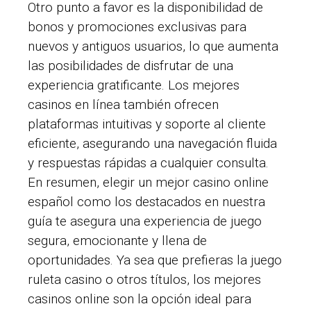
Otro punto a favor es la disponibilidad de
bonos y promociones exclusivas para
nuevos y antiguos usuarios, lo que aumenta
las posibilidades de disfrutar de una
experiencia gratificante. Los mejores
casinos en línea también ofrecen
plataformas intuitivas y soporte al cliente
eficiente, asegurando una navegación fluida
y respuestas rápidas a cualquier consulta.
En resumen, elegir un mejor casino online
español como los destacados en nuestra
guía te asegura una experiencia de juego
segura, emocionante y llena de
oportunidades. Ya sea que prefieras la juego
ruleta casino o otros títulos, los mejores
casinos online son la opción ideal para