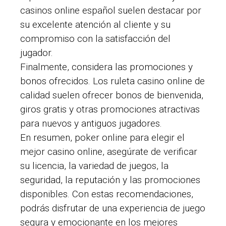
casinos online español suelen destacar por
su excelente atención al cliente y su
compromiso con la satisfacción del
jugador.
Finalmente, considera las promociones y
bonos ofrecidos. Los ruleta casino online de
calidad suelen ofrecer bonos de bienvenida,
giros gratis y otras promociones atractivas
para nuevos y antiguos jugadores.
En resumen,
poker online
para elegir el
mejor casino online, asegúrate de verificar
su licencia, la variedad de juegos, la
seguridad, la reputación y las promociones
disponibles. Con estas recomendaciones,
podrás disfrutar de una experiencia de juego
segura y emocionante en los mejores