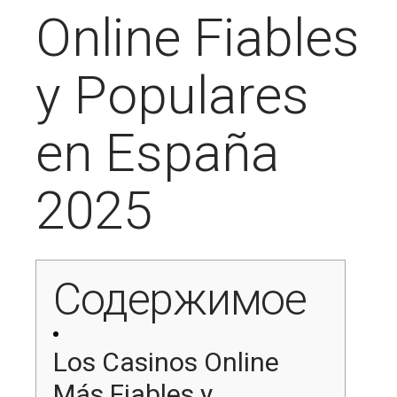
Online Fiables
y Populares
en España
2025
Содержимое
Los Casinos Online
Más Fiables y