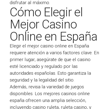
disfrutar al máximo.
Cómo Elegir el
Mejor Casino
Online en España
Elegir el mejor casino online en España
requiere atención a varios factores clave. En
primer lugar, asegúrate de que el casino
esté licenciado y regulado por las
autoridades españolas. Esto garantiza la
seguridad y la legalidad del sitio.
Además, revisa la variedad de juegos
disponibles. Los mejores casinos online
españa ofrecen una amplia selección,
incluyendo casino ruleta, ruleta casino, y