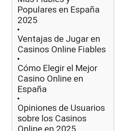
Populares en España
2025
Ventajas de Jugar en
Casinos Online Fiables
Cómo Elegir el Mejor
Casino Online en
España
Opiniones de Usuarios
sobre los Casinos
Online en 2025