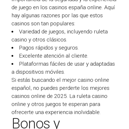
de juego en los casinos españa online. Aquí
hay algunas razones por las que estos
casinos son tan populares:
Variedad de juegos, incluyendo ruleta
casino y otros clásicos.
Pagos rápidos y seguros.
Excelente atención al cliente.
Plataformas fáciles de usar y adaptadas
a dispositivos móviles.
Si estás buscando el mejor casino online
español, no puedes perderte los mejores
casinos online de 2025. La ruleta casino
online y otros juegos te esperan para
ofrecerte una experiencia inolvidable.
Bonos y