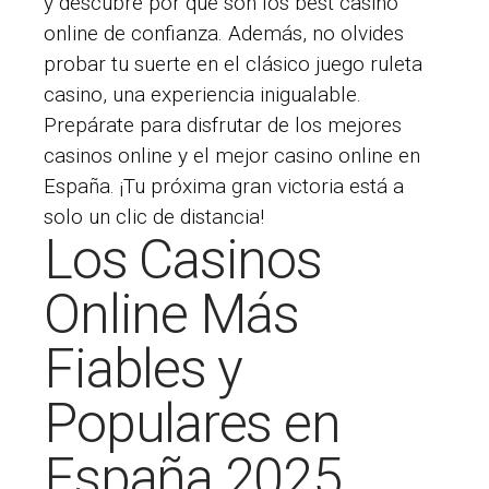
y descubre por qué son los best casino
online de confianza. Además, no olvides
probar tu suerte en el clásico juego ruleta
casino, una experiencia inigualable.
Prepárate para disfrutar de los mejores
casinos online y el mejor casino online en
España. ¡Tu próxima gran victoria está a
solo un clic de distancia!
Los Casinos
Online Más
Fiables y
Populares en
España 2025