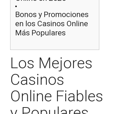
Bonos y Promociones
en los Casinos Online
Más Populares
Los Mejores
Casinos
Online Fiables
y Populares