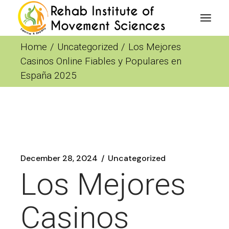
Skip
to
the
content
Home
Uncategorized
Los Mejores
Casinos Online Fiables y Populares en
España 2025
December 28, 2024
Uncategorized
Los Mejores
Casinos