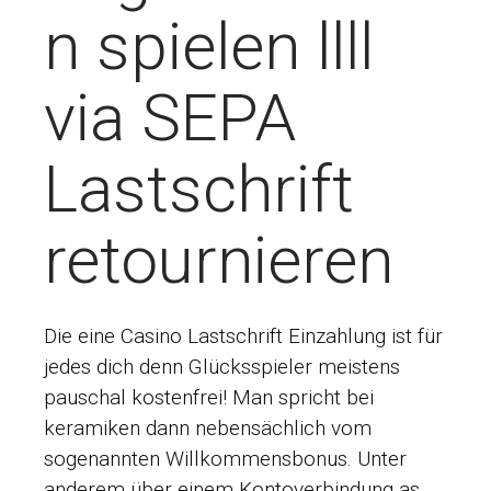
n spielen llll
via SEPA
Lastschrift
retournieren
Die eine Casino Lastschrift Einzahlung ist für
jedes dich denn Glücksspieler meistens
pauschal kostenfrei! Man spricht bei
keramiken dann nebensächlich vom
sogenannten Willkommensbonus.
Unter
anderem über einem Kontoverbindung as