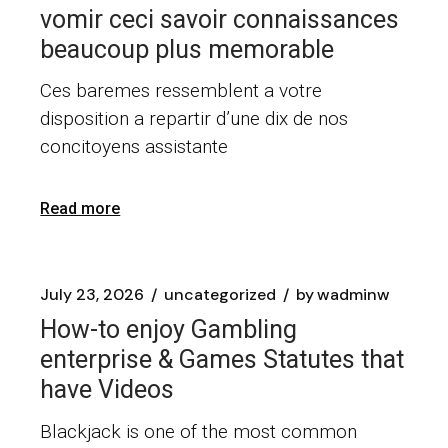
vomir ceci savoir connaissances
beaucoup plus memorable
Ces baremes ressemblent a votre
disposition a repartir d’une dix de nos
concitoyens assistante
Read more
July 23, 2026
uncategorized
by
wadminw
How-to enjoy Gambling
enterprise & Games Statutes that
have Videos
Blackjack is one of the most common