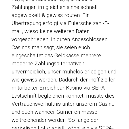
Zahlungen im gleichen sinne schnell
abgewickelt & gewiss routen. Ein
Übertragung erfolgt via Eulersche zahl-E-
mail, wieso keine weiteren Daten
vorgeschrieben. In guten Angeschlossen
Casinos man sagt, sie seien euch
eingeschaltet das Geldkasse mehrere
moderne Zahlungsalternativen
unvermeidlich, unser mühelos erledigen und
wie gewiss werden. Dadurch der inoffizieller
mitarbeiter Erreichbar Kasino via SEPA
Lastschrift begleichen könntet, müsste dies
Vertrauensverhältnis unter unserem Casino
und euch wanneer Gamer en masse
weitreichender werden. So lange der
periodisch Lotto spielt, könnt ein via SEPA-