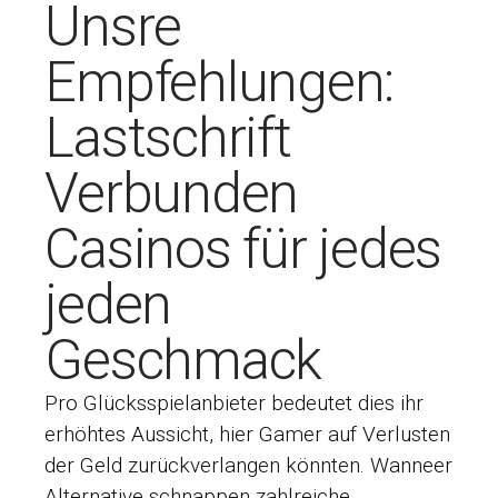
Unsre
Empfehlungen:
Lastschrift
Verbunden
Casinos für jedes
jeden
Geschmack
Pro Glücksspielanbieter bedeutet dies ihr
erhöhtes Aussicht, hier Gamer auf Verlusten
der Geld zurückverlangen könnten. Wanneer
Alternative schnappen zahlreiche