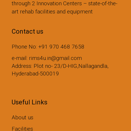
through 2 Innovation Centers – state-of-the-
art rehab facilities and equipment
Contact us
Phone No: +91 970 468 7658
e-mail: rims4u.in@gmail.com
Address: Plot no- 23/D-HIG,Nallagandla,
Hyderabad-500019
Useful Links
About us
Facilities