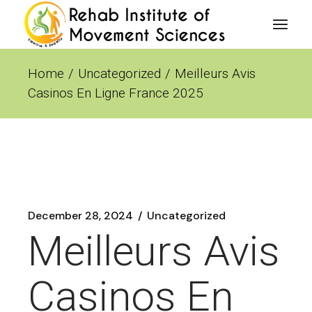
Skip
to
the
content
Home
Uncategorized
Meilleurs Avis
Casinos En Ligne France 2025
December 28, 2024
Uncategorized
Meilleurs Avis
Casinos En