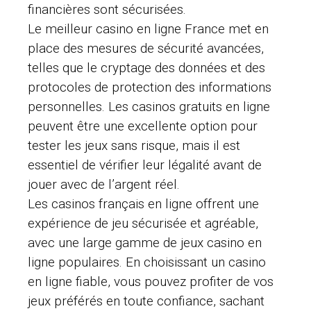
financières sont sécurisées.
Le meilleur casino en ligne France met en
place des mesures de sécurité avancées,
telles que le cryptage des données et des
protocoles de protection des informations
personnelles. Les casinos gratuits en ligne
peuvent être une excellente option pour
tester les jeux sans risque, mais il est
essentiel de vérifier leur légalité avant de
jouer avec de l’argent réel.
Les casinos français en ligne offrent une
expérience de jeu sécurisée et agréable,
avec une large gamme de jeux casino en
ligne populaires. En choisissant un casino
en ligne fiable, vous pouvez profiter de vos
jeux préférés en toute confiance, sachant