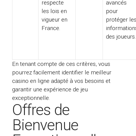
respecte
avancés
les lois en
pour
vigueur en
protéger le
France.
information
des joueurs
En tenant compte de ces critères, vous
pourrez facilement identifier le meilleur
casino en ligne adapté à vos besoins et
garantir une expérience de jeu
exceptionnelle.
Offres de
Bienvenue