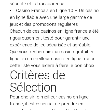
sécurité et la transparence.
Casino Francais en Ligne 10 – Un casino
en ligne fiable avec une large gamme de
jeux et des promotions régulières.
Chacun de ces casinos en ligne france a été
rigoureusement testé pour garantir une
expérience de jeu sécurisée et agréable.
Que vous recherchiez un casino gratuit en
ligne ou un meilleur casino en ligne france,
cette liste vous aidera à faire le bon choix.
Critères de
Sélection
Pour choisir le meilleur casino en ligne
france, il est essentiel de prendre en