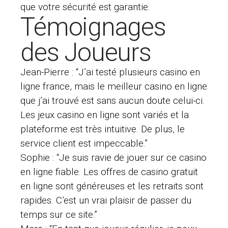
que votre sécurité est garantie.
Témoignages
des Joueurs
Jean-Pierre : “J’ai testé plusieurs casino en
ligne france, mais le meilleur casino en ligne
que j’ai trouvé est sans aucun doute celui-ci.
Les jeux casino en ligne sont variés et la
plateforme est très intuitive. De plus, le
service client est impeccable.”
Sophie : “Je suis ravie de jouer sur ce casino
en ligne fiable. Les offres de casino gratuit
en ligne sont généreuses et les retraits sont
rapides. C’est un vrai plaisir de passer du
temps sur ce site.”