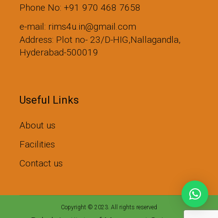
Phone No: +91 970 468 7658
e-mail: rims4u.in@gmail.com
Address: Plot no- 23/D-HIG,Nallagandla,
Hyderabad-500019
Useful Links
About us
Facilities
Contact us
Copyright © 2023. All rights reserved