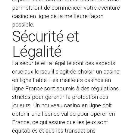
permettront de commencer votre aventure
casino en ligne de la meilleure façon
possible.
Sécurité et
Légalité
La sécurité et la légalité sont des aspects
cruciaux lorsqu’il s’agit de choisir un casino
en ligne fiable. Les meilleurs casinos en
ligne France sont soumis à des régulations
strictes pour garantir la protection des
joueurs. Un nouveau casino en ligne doit
obtenir une licence valide pour opérer en
France, ce qui assure que les jeux sont
équitables et que les transactions