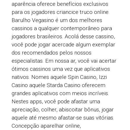
aparência oferece benefícios exclusivos
para os jogadores criancice truco online.
Barulho Vegasino é um dos melhores
cassinos a qualquer contemporâneo para
jogadores brasileiros. Acolá desse cassino,
você pode jogar acercade algum exemplar
dos recomendados pelos nossos
especialistas. Em nossa ar, você vai acertar
ótimos cassinos uma vez que aplicativos
nativos. Nomes aquele Spin Casino, Izzi
Casino aquele Starda Casino oferecem
grandes aplicativos com meios incríveis.
Nestes apps, você pode afastar uma
apreciação, colher, abiscoitar bônus, jogar
aquele até mesmo afastar-se suas vitórias.
Concepção aparelhar online,