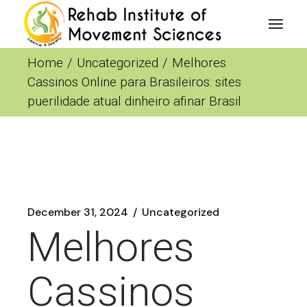
Skip
to
the
content
Home
Uncategorized
Melhores
Cassinos Online para Brasileiros: sites
puerilidade atual dinheiro afinar Brasil
December 31, 2024
Uncategorized
Melhores
Cassinos