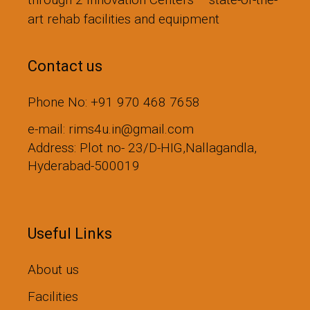
art rehab facilities and equipment
Contact us
Phone No: +91 970 468 7658
e-mail: rims4u.in@gmail.com
Address: Plot no- 23/D-HIG,Nallagandla,
Hyderabad-500019
Useful Links
About us
Facilities