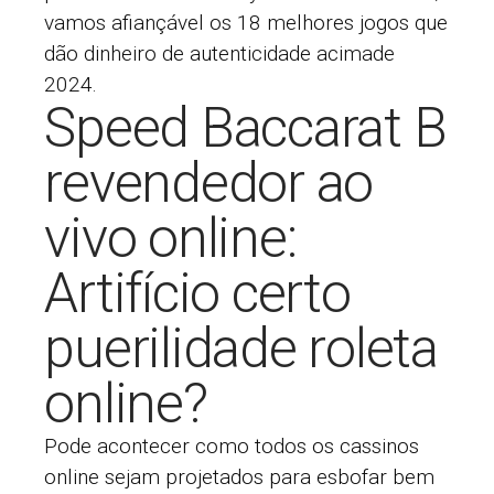
vamos afiançável os 18 melhores jogos que
dão dinheiro de autenticidade acimade
2024.
Speed Baccarat B
revendedor ao
vivo online:
Artifício certo
puerilidade roleta
online?
Pode acontecer como todos os cassinos
online sejam projetados para esbofar bem