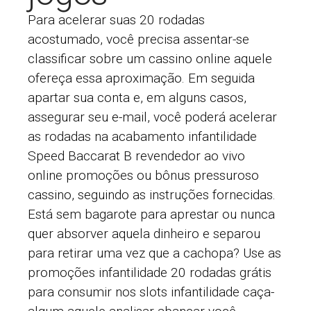
Para acelerar suas 20 rodadas
acostumado, você precisa assentar-se
classificar sobre um cassino online aquele
ofereça essa aproximação. Em seguida
apartar sua conta e, em alguns casos,
assegurar seu e-mail, você poderá acelerar
as rodadas na acabamento infantilidade
Speed Baccarat B revendedor ao vivo
online
promoções ou bônus pressuroso
cassino, seguindo as instruções fornecidas.
Está sem bagarote para aprestar ou nunca
quer absorver aquela dinheiro e separou
para retirar uma vez que a cachopa? Use as
promoções infantilidade 20 rodadas grátis
para consumir nos slots infantilidade caça-