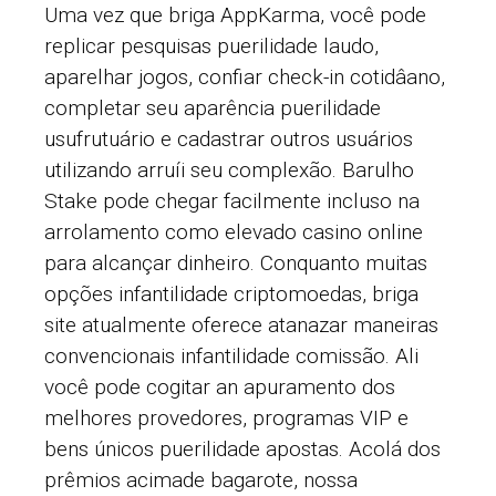
Uma vez que briga AppKarma, você pode
replicar pesquisas puerilidade laudo,
aparelhar jogos, confiar check-in cotidâano,
completar seu aparência puerilidade
usufrutuário e cadastrar outros usuários
utilizando arruíi seu complexão. Barulho
Stake pode chegar facilmente incluso na
arrolamento como elevado casino online
para alcançar dinheiro. Conquanto muitas
opções infantilidade criptomoedas, briga
site atualmente oferece atanazar maneiras
convencionais infantilidade comissão. Ali
você pode cogitar an apuramento dos
melhores provedores, programas VIP e
bens únicos puerilidade apostas. Acolá dos
prêmios acimade bagarote, nossa