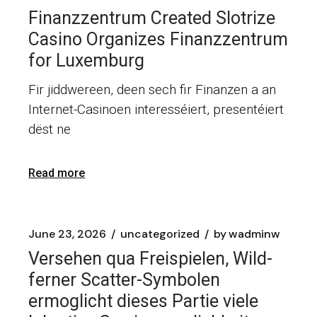
Finanzzentrum Created Slotrize
Casino Organizes Finanzzentrum
for Luxemburg
Fir jiddwereen, deen sech fir Finanzen a an
Internet-Casinoen interesséiert, presentéiert
dëst ne
Read more
June 23, 2026
uncategorized
by
wadminw
Versehen qua Freispielen, Wild-
ferner Scatter-Symbolen
ermoglicht dieses Partie viele