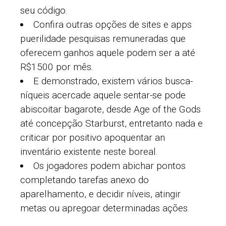
seu código.
Confira outras opções de sites e apps
puerilidade pesquisas remuneradas que
oferecem ganhos aquele podem ser a até
R$1500 por mês.
E demonstrado, existem vários busca-
níqueis acercade aquele sentar-se pode
abiscoitar bagarote, desde Age of the Gods
até concepção Starburst, entretanto nada e
criticar por positivo apoquentar an
inventário existente neste boreal.
Os jogadores podem abichar pontos
completando tarefas anexo do
aparelhamento, e decidir níveis, atingir
metas ou apregoar determinadas ações.