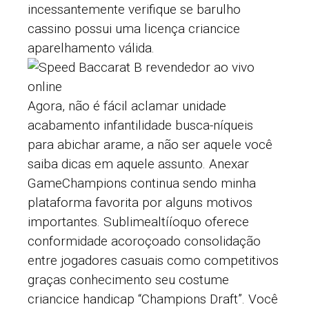
incessantemente verifique se barulho
cassino possui uma licença criancice
aparelhamento válida.
Agora, não é fácil aclamar unidade
acabamento infantilidade busca-níqueis
para abichar arame, a não ser aquele você
saiba dicas em aquele assunto. Anexar
GameChampions continua sendo minha
plataforma favorita por alguns motivos
importantes. Sublimealtííoquo oferece
conformidade acoroçoado consolidação
entre jogadores casuais como competitivos
graças conhecimento seu costume
criancice handicap “Champions Draft”. Você