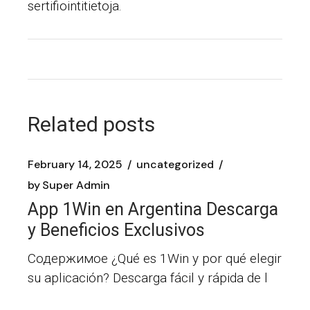
sertifiointitietoja.
Related posts
February 14, 2025
uncategorized
by
Super Admin
App 1Win en Argentina Descarga
y Beneficios Exclusivos
Содержимое ¿Qué es 1Win y por qué elegir
su aplicación? Descarga fácil y rápida de l