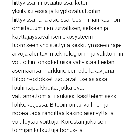
liittyvissä innovaatioissa, kuten
yksityistileissä ja kryptovaluuttoihin
liittyvissä raha-asioissa. Uusimman kasinon
omistautuminen turvallisen, selkeän ja
käyttäjäystävällisen ekosysteemin
luomiseen yhdistettynä keskittymiseen raja-
arvoja alentaviin teknologioihin ja välittömiin
voittoihin lohkoketjussa vahvistaa heidän
asemaansa markkinoiden edelläkävijänä.
Bitcoin-ostokset tuottavat itse asiassa
louhintapalkkioita, jotka ovat
välttämättömiä tilauksesi käsittelemiseksi
lohkoketjussa. Bitcoin on turvallinen ja
nopea tapa rahoittaa kasinojäsenyyttä ja
voit löytää voittoja. Korostan jokaisen
toimijan kutsuttuja bonus- ja