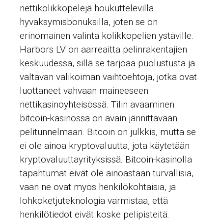
nettikolikkopelejä houkuttelevilla
hyväksymisbonuksilla, joten se on
erinomainen valinta kolikkopelien ystäville.
Harbors LV on aarreaitta pelinrakentajien
keskuudessa, sillä se tarjoaa puolustusta ja
valtavan valikoiman vaihtoehtoja, jotka ovat
luottaneet vahvaan maineeseen
nettikasinoyhteisössä. Tilin avaaminen
bitcoin-kasinossa on avain jännittävään
pelitunnelmaan.
Bitcoin on julkkis, mutta se
ei ole ainoa kryptovaluutta, jota käytetään
kryptovaluuttayrityksissä. Bitcoin-kasinolla
tapahtumat eivät ole ainoastaan ​​turvallisia,
vaan ne ovat myös henkilökohtaisia, ja
lohkoketjuteknologia varmistaa, että
henkilötiedot eivät koske pelipisteitä.