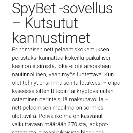
SpyBet -sovellus
– Kutsutut
kannustimet
Erinomaisen nettipelaamiskokemuksen
perustaksi kannattaa kokeilla paikallisen
kasinon etsimistä, joka ei ole ainoastaan ​​
nautinnollinen, vaan myös luotettava. Kun
olet tehnyt ensimmäisen talletuksesi – olipa
kyseessä sitten Bitcoin tai kryptovaluutan
ostaminen perinteisillä maksutavoilla –
nettipelaamisen maailma on sormiesi
ulottuvilla. Pelivalikoima on kasvanut
vaikuttavaan määrään 370:stä, jackpot-
satamista ja reaaliaikaisista blackjack-