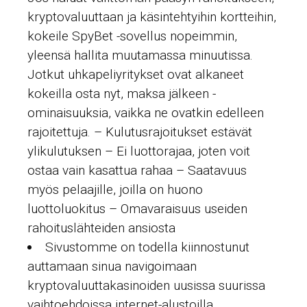
kryptovaluuttaan ja käsintehtyihin kortteihin,
kokeile
SpyBet -sovellus
nopeimmin,
yleensä hallita muutamassa minuutissa.
Jotkut uhkapeliyritykset ovat alkaneet
kokeilla osta nyt, maksa jälkeen -
ominaisuuksia, vaikka ne ovatkin edelleen
rajoitettuja. – Kulutusrajoitukset estävät
ylikulutuksen – Ei luottorajaa, joten voit
ostaa vain kasattua rahaa – Saatavuus
myös pelaajille, joilla on huono
luottoluokitus – Omavaraisuus useiden
rahoituslähteiden ansiosta
Sivustomme on todella kiinnostunut
auttamaan sinua navigoimaan
kryptovaluuttakasinoiden uusissa suurissa
vaihtoehdoissa internet-alustoilla