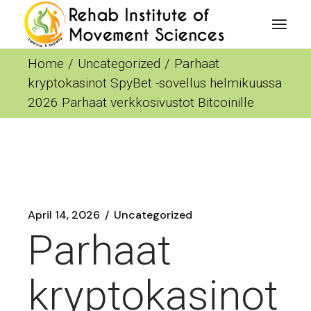
Skip
to
the
content
Home
Uncategorized
Parhaat
kryptokasinot SpyBet -sovellus helmikuussa
2026 Parhaat verkkosivustot Bitcoinille
April 14, 2026
Uncategorized
Parhaat
kryptokasinot