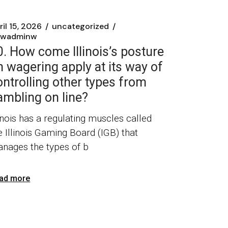
ril 15, 2026
uncategorized
wadminw
0. How come Illinois’s posture
n wagering apply at its way of
ontrolling other types from
ambling on line?
linois has a regulating muscles called
e Illinois Gaming Board (IGB) that
nages the types of b
ad more