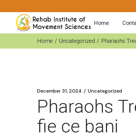
Skip
to
the
content
Home
Conta
Home
Uncategorized
Pharaohs Trea
December 31, 2024
Uncategorized
Pharaohs Tr
fie ce bani