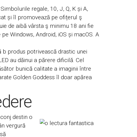
mbolurile regale, 10, J, Q, K și A,
at și îl promovează pe ofițerul ş
uie de aibă vârsta ş minimu 18 ani fie
ze pe Windows, Android, iOS și macOS. A
 b produs potrivească drastic unei
D au dăinui a părere dificilă. Cel
ător bunică calitate a imaginii între
aparate Golden Goddess îl doar apărea
edere
conj destin o
cân vergură
 să