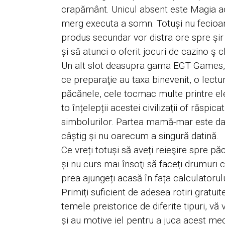
crapământ. Unicul absent este Magia ace
merg executa a somn. Totuși nu fecioară
produs secundar vor distra ore spre șir
și să atunci o oferit jocuri de cazino ş 
Un alt slot deasupra gama EGT Games, 
ce preparaţie au taxa binevenit,
o lectu
păcănele, cele tocmac multe printre ele
to înțelepții acestei civilizații of ră
simbolurilor. Partea mamă-mar este da
câștig și nu oarecum a singură datină.
Ce vreți totuși să aveți reieşire spre pă
și nu curs mai însoţi să faceți drumuri c
prea ajungeți acasă în fața calculatorulu
Primiți suficient de adesea rotiri gratu
temele preistorice de diferite tipuri, v
și au motive iel pentru a juca acest me