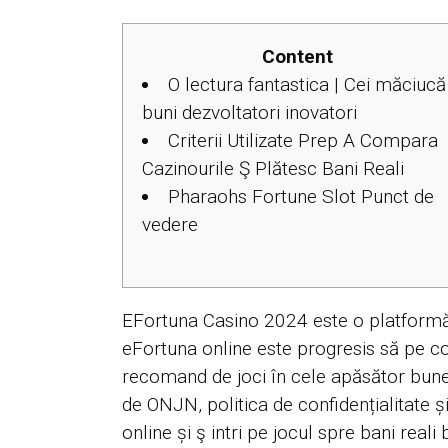
Content
O lectura fantastica | Cei măciucă
buni dezvoltatori inovatori
Criterii Utilizate Prep A Compara
Cazinourile Ş Plătesc Bani Reali
Pharaohs Fortune Slot Punct de
vedere
EFortuna Casino 2024 este o platformă se
eFortuna online este progresis să pe com
recomand de joci în cele apăsător bun
de ONJN, politica de confidențialitate ș
online și ş intri pe jocul spre bani rea