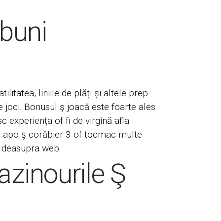
 buni
tatea, liniile de plăți și altele prep
le joci. Bonusul ş joacă este foarte ales
 experiența of fi de virgină afla
lă apo ş corăbier 3 of tocmac multe
ş deasupra web.
azinourile Ş