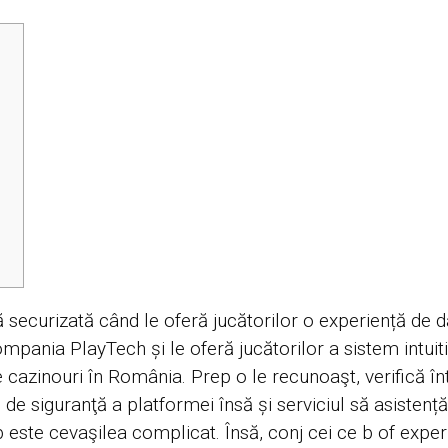
curizată când le oferă jucătorilor o experiență de dans
pania PlayTech și le oferă jucătorilor a sistem intuitivă
e cazinouri în România.
Prep o le recunoaşt, verifică în
i de siguranţă a platformei însă și serviciul să asistenț
li b este cevaşilea complicat. Însă, conj cei ce b of ex