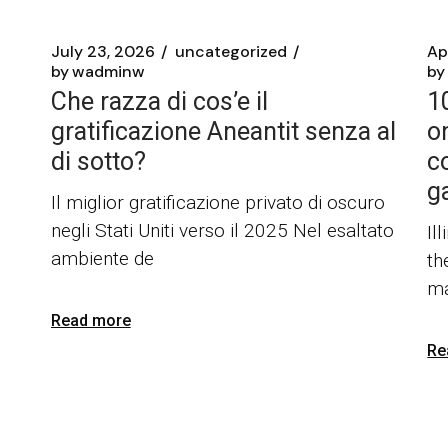
July 23, 2026
uncategorized
Ap
by
wadminw
by
a
Che razza di cos’e il
1
gratificazione Aneantit senza al
o
di sotto?
c
g
Il miglior gratificazione privato di oscuro
negli Stati Uniti verso il 2025 Nel esaltato
Il
ambiente de
th
ma
Read more
Re