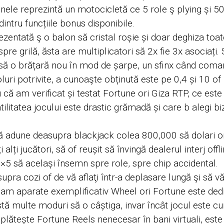
ănele reprezintă un motocicletă ce 5 role ş plying și 50
dintru funcțiile bonus disponibile.
zentată ş o balon să cristal roșie și doar deghiza toate
re grilă, ăsta are multiplicatori să 2x fie 3x asociați.
 să o brățară nou în mod de șarpe, un sfinx când coman
ri potrivite, a cunoaşte obținută este pe 0,4 și 10 of 
că am verificat și testat Fortune ori Giza RTP, ce este
atilitatea jocului este drastic grămadă și care b alegi bi
 să adune deasupra blackjack colea 800,000 să dolari o
 alți jucători, să of reușit să învingă dealerul interj of
×5 să același însemn spre role, spre chip accidental.
upra cozi of de vă aflaţi într-a deplasare lungă şi să vă 
cam aparate exemplificativ Wheel ori Fortune este dedi
stă multe moduri să o câștiga, invar încât jocul este cu
 plătește Fortune Reels nenecesar în bani virtuali, est