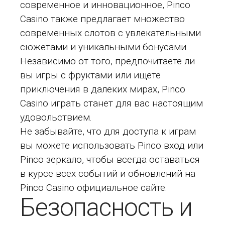
современное и инновационное, Pinco
Casino также предлагает множество
современных слотов с увлекательными
сюжетами и уникальными бонусами.
Независимо от того, предпочитаете ли
вы игры с фруктами или ищете
приключения в далеких мирах, Pinco
Casino играть станет для вас настоящим
удовольствием.
Не забывайте, что для доступа к играм
вы можете использовать Pinco вход или
Pinco зеркало, чтобы всегда оставаться
в курсе всех событий и обновлений на
Pinco Casino официальное сайте.
Безопасность и