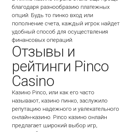
благодаря разнообразию платежных
опций. Будь то пинко вход или
пополнение счета, каждый игрок найдет
удобный способ для осуществления
финансовых операций.
Отзывы и
рейтинги Pinco
Casino
Казино Pinco, или как его часто
называют, казино пинко, заслужило
репутацию надежного и увлекательного
онлайн-казино. Pinco казино онлайн
предлагает широкий выбор игр,