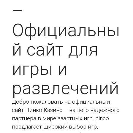
–
Официальны
й сайт для
игры и
развлечений
Добро пожаловать на официальный
сайт Пинко Казино – вашего надежного
партнера в мире азартных игр.
pinco
предлагает широкий выбор игр,