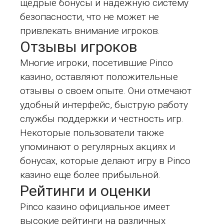
щедрые бонусы и надежную систему
безопасности, что не может не
привлекать внимание игроков.
Отзывы игроков
Многие игроки, посетившие Pinco
казино, оставляют положительные
отзывы о своем опыте. Они отмечают
удобный интерфейс, быструю работу
службы поддержки и честность игр.
Некоторые пользователи также
упоминают о регулярных акциях и
бонусах, которые делают игру в Pinco
казино еще более прибыльной.
Рейтинги и оценки
Pinco казино официальное имеет
высокие рейтинги на различных