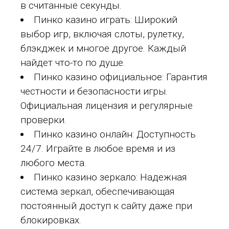
в считанные секунды.
Пинко казино играть: Широкий
выбор игр, включая слоты, рулетку,
блэкджек и многое другое. Каждый
найдет что-то по душе.
Пинко казино официальное: Гарантия
честности и безопасности игры.
Официальная лицензия и регулярные
проверки.
Пинко казино онлайн: Доступность
24/7. Играйте в любое время и из
любого места.
Пинко казино зеркало: Надежная
система зеркал, обеспечивающая
постоянный доступ к сайту даже при
блокировках.