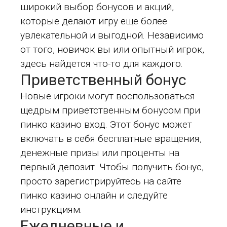
широкий выбор бонусов и акций,
которые делают игру еще более
увлекательной и выгодной. Независимо
от того, новичок вы или опытный игрок,
здесь найдется что-то для каждого.
Приветственный бонус
Новые игроки могут воспользоваться
щедрым приветственным бонусом при
пинко казино вход. Этот бонус может
включать в себя бесплатные вращения,
денежные призы или проценты на
первый депозит. Чтобы получить бонус,
просто зарегистрируйтесь на сайте
пинко казино онлайн и следуйте
инструкциям.
Ежедневные и