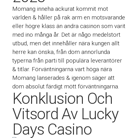
Momang inneha ackurat kommit mot
världen & håller på rak arm en motsvarande
eller högre klass än andra casinon som varit
med ino många år. Det är någo medelstort
utbud, men det innehåller nära kungen allt
herre kan önska, från dom annorlunda
typerna från parti till populära leverantörer
& titlar. Förväntningarna vart höga nära
Momang lanserades & igenom säger att
dom absolut färdigt mött förväntningarna.
Konklusion Och
Vitsord Av Lucky
Days Casino