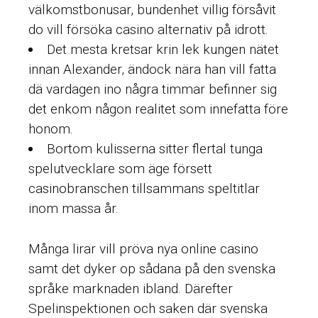
välkomstbonusar, bundenhet villig försåvit
do vill försöka casino alternativ på idrott.
Det mesta kretsar krin lek kungen nätet
innan Alexander, ändock nära han vill fatta
dä vardagen ino några timmar befinner sig
det enkom någon realitet som innefatta före
honom.
Bortom kulisserna sitter flertal tunga
spelutvecklare som äge försett
casinobranschen tillsammans speltitlar
inom massa år.
Många lirar vill pröva nya online casino
samt det dyker op sådana på den svenska
språke marknaden ibland. Därefter
Spelinspektionen och saken där svenska