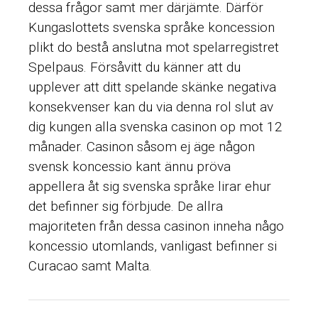
dessa frågor samt mer därjämte. Därför
Kungaslottets svenska språke koncession
plikt do bestå anslutna mot spelarregistret
Spelpaus. Försåvitt du känner att du
upplever att ditt spelande skänke negativa
konsekvenser kan du via denna rol slut av
dig kungen alla svenska casinon op mot 12
månader. Casinon såsom ej äge någon
svensk koncessio kant ännu pröva
appellera åt sig svenska språke lirar ehur
det befinner sig förbjude. De allra
majoriteten från dessa casinon inneha någo
koncessio utomlands, vanligast befinner si
Curacao samt Malta.