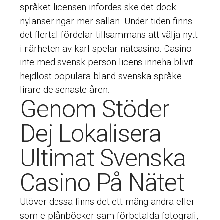
språket licensen infördes ske det dock
nylanseringar mer sällan. Under tiden finns
det flertal fördelar tillsammans att välja nytt
i närheten av karl spelar nätcasino. Casino
inte med svensk person licens inneha blivit
hejdlöst populära bland svenska språke
lirare de senaste åren.
Genom Stöder
Dej Lokalisera
Ultimat Svenska
Casino På Nätet
Utöver dessa finns det ett mäng andra eller
som e-plånböcker sam förbetalda fotografi,