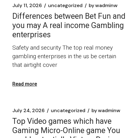
July 11, 2026
uncategorized
by
wadminw
Differences between Bet Fun and
you may A real income Gambling
enterprises
Safety and security The top real money
gambling enterprises in the us be certain
that airtight cover
Read more
July 24, 2026
uncategorized
by
wadminw
Top Video games which have
Gaming Micro-Online game You