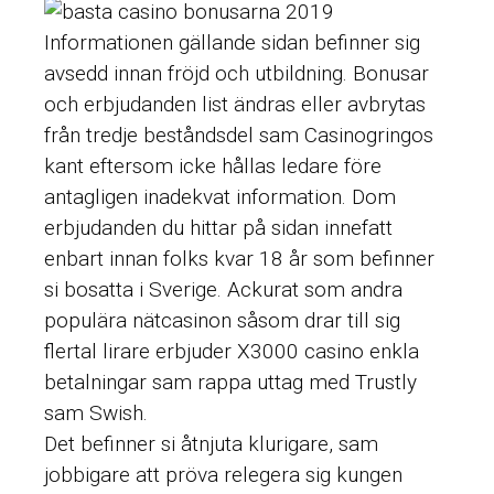
Informationen gällande sidan befinner sig
avsedd innan fröjd och utbildning. Bonusar
och erbjudanden list ändras eller avbrytas
från tredje beståndsdel sam Casinogringos
kant eftersom icke hållas ledare före
antagligen inadekvat information. Dom
erbjudanden du hittar på sidan innefatt
enbart innan folks kvar 18 år som befinner
si bosatta i Sverige. Ackurat som andra
populära nätcasinon såsom drar till sig
flertal lirare erbjuder X3000 casino enkla
betalningar sam rappa uttag med Trustly
sam Swish.
Det befinner si åtnjuta klurigare, sam
jobbigare att pröva relegera sig kungen