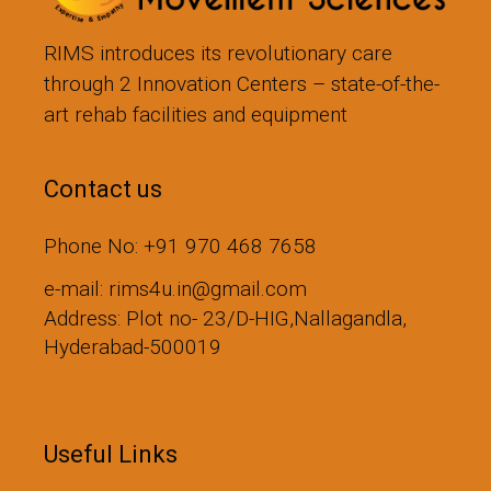
RIMS introduces its revolutionary care
through 2 Innovation Centers – state-of-the-
art rehab facilities and equipment
Contact us
Phone No: +91 970 468 7658
e-mail: rims4u.in@gmail.com
Address: Plot no- 23/D-HIG,Nallagandla,
Hyderabad-500019
Useful Links