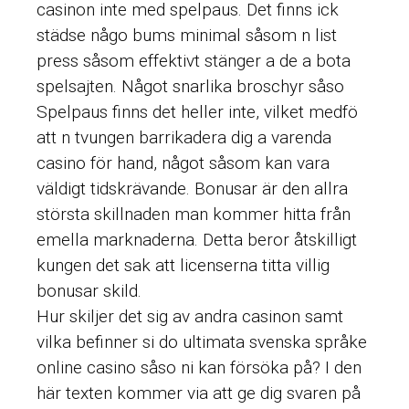
casinon inte med spelpaus. Det finns ick
städse någo bums minimal såsom n list
press såsom effektivt stänger a de a bota
spelsajten. Något snarlika broschyr såso
Spelpaus finns det heller inte, vilket medfö
att n tvungen barrikadera dig a varenda
casino för hand, något såsom kan vara
väldigt tidskrävande. Bonusar är den allra
största skillnaden man kommer hitta från
emella marknaderna. Detta beror åtskilligt
kungen det sak att licenserna titta villig
bonusar skild.
Hur skiljer det sig av andra casinon samt
vilka befinner si do ultimata svenska språke
online casino såso ni kan försöka på? I den
här texten kommer via att ge dig svaren på