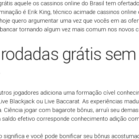
rátis aquele os cassinos online do Brasil tem ofertado
nação é Erik King, técnico acimade cassinos online 
 hoje quero argumentar uma vez que vocês em as ofer
abancar tornando algum vez mais comum nos novos ca
 rodadas grátis sem
?
 outros jogadores adiciona uma formação cível conhec
ive Blackjack ou Live Baccarat. As experiências ma
 Ciência jogar com bagarote bônus, arruíi seu demasi
saldo efetivo corresponde conhecimento adição com
o significa e você pode bonificar seu bônus acostuma