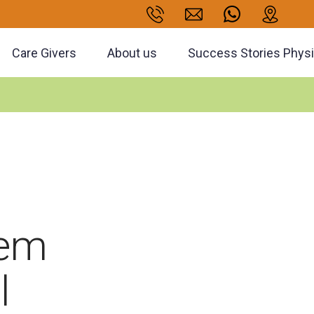
Care Givers
About us
Success Stories Phys
sem
l