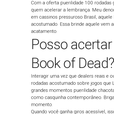
Com a oferta puerilidade 100 rodadas g
quem acelerar a lembrança. Meu denomi
em cassinos pressuroso Brasil, aquele
acostumado. Essa brinde aquele vem 
acatamento.
Posso acertar
Book of Dead
Interagir uma vez que dealers reais e
rodadas acostumado sobre jogos que L
grandes momentos puerilidade chacota.
como casquinha contemporâneo. Briga 
momento.
Quando você ganha giros acessível, iss