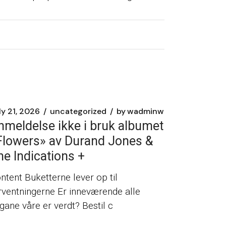
ly 21, 2026
uncategorized
by
wadminw
nmeldelse ikke i bruk albumet
Flowers» av Durand Jones &
he Indications +
ntent Buketterne lever op til
rventningerne Er inneværende alle
gane våre er verdt? Bestil c