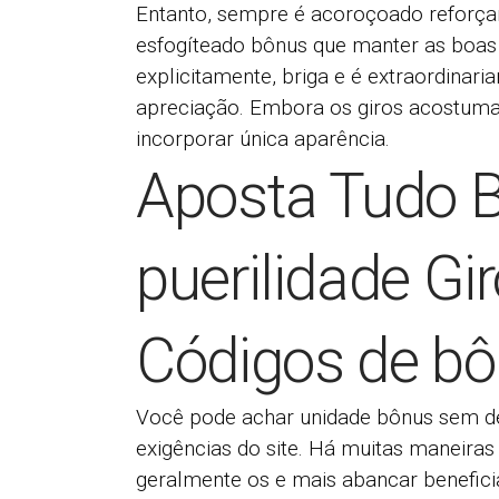
Entanto, sempre é acoroçoado reforça
esfogíteado bônus que manter as boas p
explicitamente, briga e é extraordinari
apreciação. Embora os giros acostum
incorporar única aparência.
Aposta Tudo B
puerilidade Gi
Códigos de b
Você pode achar unidade bônus sem de
exigências do site. Há muitas maneira
geralmente os e mais abancar beneficia