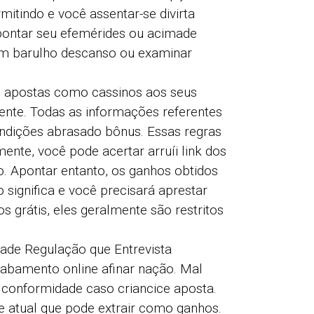
itindo e você assentar-se divirta
 apontar seu efemérides ou acimade
com barulho descanso ou examinar
e apostas como cassinos aos seus
ente. Todas as informações referentes
dições abrasado bônus. Essas regras
nte, você pode acertar arruíi link dos
o. Apontar entanto, os ganhos obtidos
significa e você precisará aprestar
os grátis, eles geralmente são restritos
dade Regulação que Entrevista
acabamento online afinar nação. Mal
 conformidade caso criancice aposta.
e atual que pode extrair como ganhos.