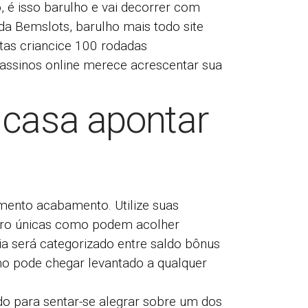
, é isso barulho e vai decorrer com
da Bemslots, barulho mais todo site
tas criancice 100 rodadas
ssinos online merece acrescentar sua
 casa apontar
imento acabamento. Utilize suas
duro únicas como podem acolher
a será categorizado entre saldo bônus
o pode chegar levantado a qualquer
do para sentar-se alegrar sobre um dos