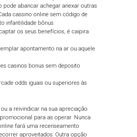
o pode abancar achegar anexar outras
 Cada cassino online sem código de
o infantilidade bônus.
aptar os seus benefícios, é caipira
xemplar apontamento na ar ou aquele
res casinos bonus sem deposito
ade odds iguais ou superiores às
r ou a reivindicar na sua apreciação
o promocional para as operar. Nunca
 online fará uma recenseamento
correr aproveitados. Outra opção