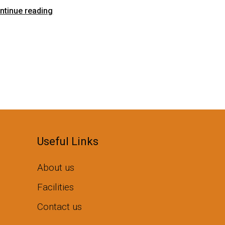
ntinue reading
Useful Links
About us
Facilities
Contact us