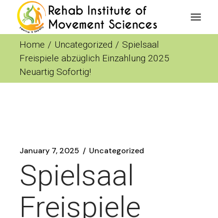
Skip
to
the
content
Home
Uncategorized
Spielsaal
Freispiele abzüglich Einzahlung 2025
Neuartig Sofortig!
January 7, 2025
Uncategorized
Spielsaal
Freispiele