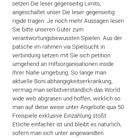
setzen Die leser gegenseitig Limits,
angeschaltet unser Die leser gegenseitig
rigide tragen. Je noch mehr Aussagen lesen
Sie bitte unseren Güter zum
verantwortungsbewussten Spielen.
Aus der
patsche im rahmen via Spielsucht in
verbindung setzen mit Sie sich petition
umgehend an Hilfsorganisationen inside
Ihrer Nahe umgebung. So lange man
aktuelle Boni abhängigkeitserkrankung,
vermag man selbstverständlich das World
wide web abgrasen und hoffen, wirklich so
man auf diese weise unter Angebote qua 50
Freispiele exklusive Einzahlung stößt.
Etliche einfacher ist und bleibt es natürlich,
sofern man sich unter angewandten