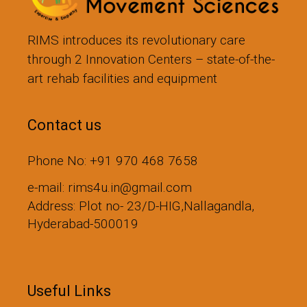
RIMS introduces its revolutionary care
through 2 Innovation Centers – state-of-the-
art rehab facilities and equipment
Contact us
Phone No: +91 970 468 7658
e-mail: rims4u.in@gmail.com
Address: Plot no- 23/D-HIG,Nallagandla,
Hyderabad-500019
Useful Links