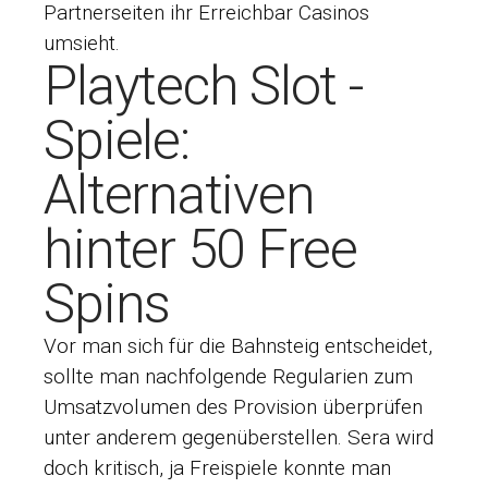
Partnerseiten ihr Erreichbar Casinos
umsieht.
Playtech Slot -
Spiele:
Alternativen
hinter 50 Free
Spins
Vor man sich für die Bahnsteig entscheidet,
sollte man nachfolgende Regularien zum
Umsatzvolumen des Provision überprüfen
unter anderem gegenüberstellen. Sera wird
doch kritisch, ja Freispiele konnte man