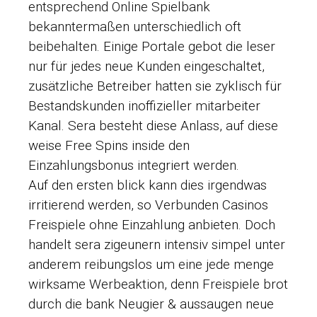
entsprechend Online Spielbank
bekanntermaßen unterschiedlich oft
beibehalten. Einige Portale gebot die leser
nur für jedes neue Kunden eingeschaltet,
zusätzliche Betreiber hatten sie zyklisch für
Bestandskunden inoffizieller mitarbeiter
Kanal. Sera besteht diese Anlass, auf diese
weise Free Spins inside den
Einzahlungsbonus integriert werden.
Auf den ersten blick kann dies irgendwas
irritierend werden, so Verbunden Casinos
Freispiele ohne Einzahlung anbieten. Doch
handelt sera zigeunern intensiv simpel unter
anderem reibungslos um eine jede menge
wirksame Werbeaktion, denn Freispiele brot
durch die bank Neugier & aussaugen neue