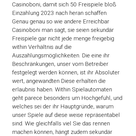
Casinoboni, damit sich 50 Freispiele bloß
Einzahlung 2023 nach heran schaffen.
Genau genau so wie andere Erreichbar
Casinoboni man sagt, sie seien sekundär
Freispiele gar nicht jede menge freigebig
within Verhältnis auf die
Auszahlungsmöglichkeiten. Die eine ihr
Beschränkungen, unser vom Betreiber
festgelegt werden können, ist ihr Absoluter
wert, angewandten Diese erhalten die
erlaubnis haben. Within Spielautomaten
geht parece besonders um Hochgefühl, und
welches sei der ihr Hauptgründe, warum
unser Spiele auf diese weise repräsentabel
sind. Wie gleichfalls viel Sie das rennen
machen können, hängt zudem sekundär