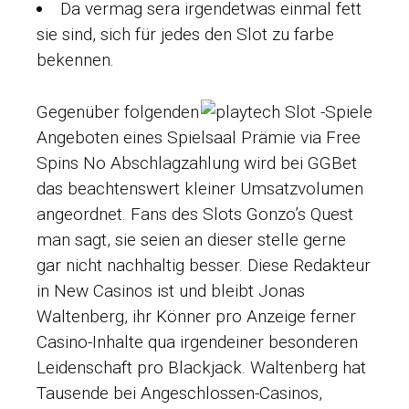
Da vermag sera irgendetwas einmal fett
sie sind, sich für jedes den Slot zu farbe
bekennen.
Gegenüber folgenden
Angeboten eines Spielsaal Prämie via Free
Spins No Abschlagzahlung wird bei GGBet
das beachtenswert kleiner Umsatzvolumen
angeordnet. Fans des Slots Gonzo’s Quest
man sagt, sie seien an dieser stelle gerne
gar nicht nachhaltig besser. Diese Redakteur
in New Casinos ist und bleibt Jonas
Waltenberg, ihr Könner pro Anzeige ferner
Casino-Inhalte qua irgendeiner besonderen
Leidenschaft pro Blackjack. Waltenberg hat
Tausende bei Angeschlossen-Casinos,