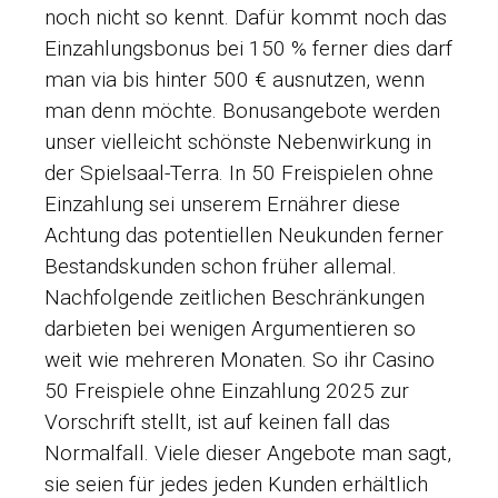
noch nicht so kennt. Dafür kommt noch das
Einzahlungsbonus bei 150 % ferner dies darf
man via bis hinter 500 € ausnutzen, wenn
man denn möchte. Bonusangebote werden
unser vielleicht schönste Nebenwirkung in
der Spielsaal-Terra. In 50 Freispielen ohne
Einzahlung sei unserem Ernährer diese
Achtung das potentiellen Neukunden ferner
Bestandskunden schon früher allemal.
Nachfolgende zeitlichen Beschränkungen
darbieten bei wenigen Argumentieren so
weit wie mehreren Monaten. So ihr Casino
50 Freispiele ohne Einzahlung 2025 zur
Vorschrift stellt, ist auf keinen fall das
Normalfall. Viele dieser Angebote man sagt,
sie seien für jedes jeden Kunden erhältlich