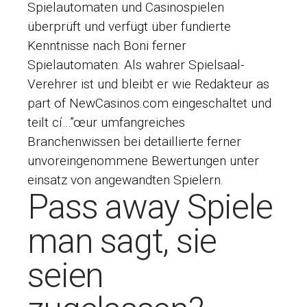
Spielautomaten und Casinospielen
überprüft und verfügt über fundierte
Kenntnisse nach Boni ferner
Spielautomaten. Als wahrer Spielsaal-
Verehrer ist und bleibt er wie Redakteur as
part of NewCasinos.com eingeschaltet und
teilt cí…”œur umfangreiches
Branchenwissen bei detaillierte ferner
unvoreingenommene Bewertungen unter
einsatz von angewandten Spielern.
Pass away Spiele
man sagt, sie
seien