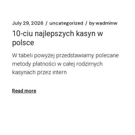
July 29, 2026
uncategorized
by
wadminw
10-ciu najlepszych kasyn w
polsce
W tabeli powyżej przedstawiamy polecane
metody płatności w całej rodzimych
kasynach przez intern
Read more