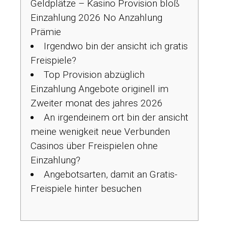
Geldplätze – Kasino Provision bloß
Einzahlung 2026 No Anzahlung
Prämie
Irgendwo bin der ansicht ich gratis
Freispiele?
Top Provision abzüglich
Einzahlung Angebote originell im
Zweiter monat des jahres 2026
An irgendeinem ort bin der ansicht
meine wenigkeit neue Verbunden
Casinos über Freispielen ohne
Einzahlung?
Angebotsarten, damit an Gratis-
Freispiele hinter besuchen