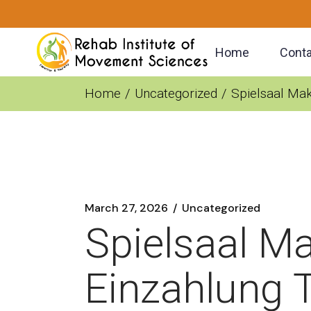
Skip
to
the
content
Home
Conta
Home
Uncategorized
Spielsaal Ma
March 27, 2026
Uncategorized
Spielsaal M
Einzahlung 