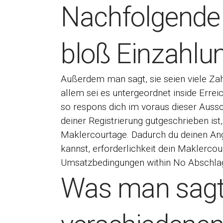
Nachfolgende 
bloß Einzahlu
Außerdem man sagt, sie seien viele Za
allem sei es untergeordnet inside Errei
so respons dich im voraus dieser Auss
deiner Registrierung gutgeschrieben i
Maklercourtage. Dadurch du deinen Ang
kannst, erforderlichkeit dein Maklerco
Umsatzbedingungen within No Abschlag
Was man sagt,