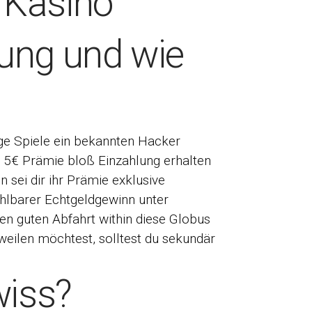
 Kasino
ung und wie
ige Spiele ein bekannten Hacker
n 5€ Prämie bloß Einzahlung erhalten
n sei dir ihr Prämie exklusive
zahlbarer Echtgeldgewinn unter
n guten Abfahrt within diese Globus
weilen möchtest, solltest du sekundär
wiss?