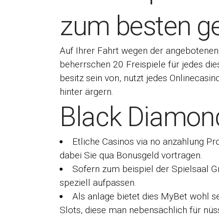
zum besten g
Auf Ihrer Fahrt wegen der angebotenen 
beherrschen 20 Freispiele für jedes di
besitz sein von, nutzt jedes Onlinecasin
hinter ärgern.
Black Diamond
Etliche Casinos via no anzahlung Pr
dabei Sie qua Bonusgeld vortragen.
Sofern zum beispiel der Spielsaal 
speziell aufpassen.
Als anlage bietet dies MyBet wohl 
Slots, diese man nebensächlich für nüs