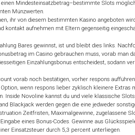
k einen Mindesteinsatzbetrag–bestimmte Slots möglic
mmten Münzwerten.
n, ihr von diesem bestimmten Kasino angeboten wird,
kontakt aufnehmen mit Eltern gegenseitig eingeschal
hlung Bares gewinnst, ist und bleibt dies links. Nac
onusbetrag im Casino gebrauchen muss, vorab man das
diesseitigen Einzahlungsbonus entscheidest, sodann ve
ccount vorab noch bestätigen, vorher respons auffüh
Option, wenn respons lieber zyklisch kleinere Extras m
Inside Novoline kannst du und viele klassische Slots
and Blackjack werden gegen die eine jedweder sonstige 
truation Zeitfristen, Maximalgewinne, zugelassene S
ingabe eines Bonus-Codes. Gewinne aus Glücksspielen
ner Einsatzsteuer durch 5,3 percent unterliegen.