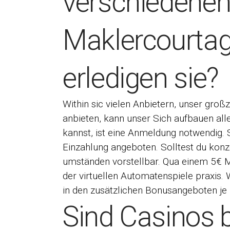
verschiedenen
Maklercourtag
erledigen sie?
Within sic vielen Anbietern, unser gro
anbieten, kann unser Sich aufbauen all
kannst, ist eine Anmeldung notwendig. S
Einzahlung angeboten. Solltest du konze
umständen vorstellbar. Qua einem 5€ M
der virtuellen Automatenspiele praxis.
in den zusätzlichen Bonusangeboten je
Sind Casinos b