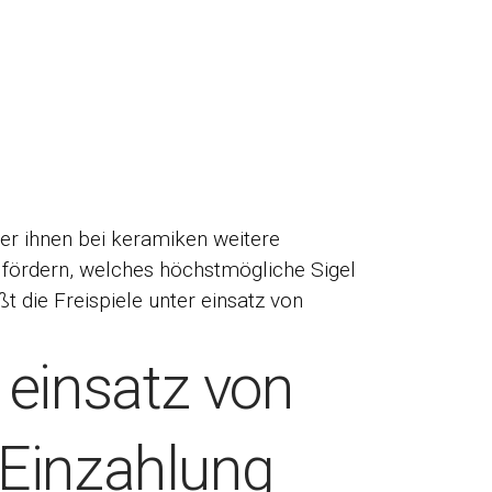
ier ihnen bei keramiken weitere
x fördern, welches höchstmögliche Sigel
t die Freispiele unter einsatz von
 einsatz von
 Einzahlung