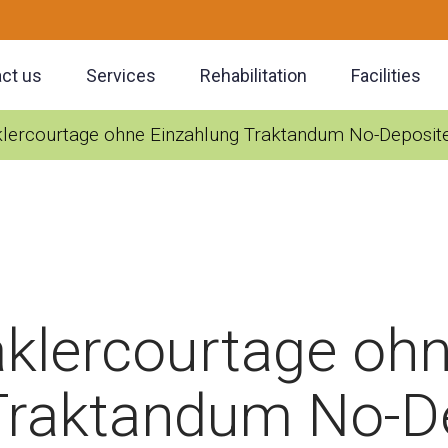
ct us
Services
Rehabilitation
Facilities
klercourtage ohne Einzahlung Traktandum No-Deposit
aklercourtage oh
Traktandum No-D