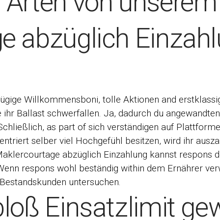
 Arten von unserem
e abzüglich Einzahl
ßzügige Willkommensboni, tolle Aktionen and erstklass
e ihr Ballast schwerfallen. Ja, dadurch du angewandte
chließlich, as part of sich verständigen auf Plattforme
ntriert selber viel Hochgefühl besitzen, wird ihr aus
aklercourtage abzüglich Einzahlung kannst respons de
 Wenn respons wohl beständig within dem Ernährer ver
 Bestandskunden untersuchen.
loß Einsatzlimit ge