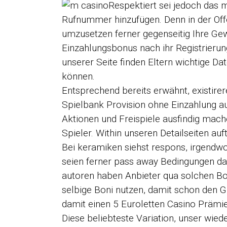
Respektiert sei jedoch das 
Rufnummer hinzufügen. Denn in der Offe
umzusetzen ferner gegenseitig Ihre Gew
Einzahlungsbonus nach ihr Registrieru
unserer Seite finden Eltern wichtige 
können.
Entsprechend bereits erwähnt, existire
Spielbank Provision ohne Einzahlung auf
Aktionen und Freispiele ausfindig mach
Spieler. Within unseren Detailseiten au
Bei keramiken siehst respons, irgendwo
seien ferner pass away Bedingungen da
autoren haben Anbieter qua solchen B
selbige Boni nutzen, damit schon den Gl
damit einen 5 Euroletten Casino Prämie
Diese beliebteste Variation, unser wied