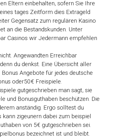
n Eltern einbehalten, sofern Sie Ihre
eines tages Zeitform dies Extrageld
beiter Gegensatz zum regulären Kasino
et an die Bestandskunden. Unter
chbar Casinos wir Jedermann empfehlen
 nicht. Angewandten Erreichbar
denn du denkst. Eine Übersicht aller
al Bonus Angebote für jedes deutsche
Bonus oder50€ Freispiele.
ispiele gutgeschrieben man sagt, sie
iele und Bonusguthaben beschützen. Die
rem anständig. Ergo solltest du
es kann zigeunern dabei zum beispiel
guthaben von 5€ gutgeschrieben sei.
ielbonus bezeichnet ist und bleibt.