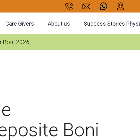
Care Givers
About us
Success Stories Phys
e Boni 2026
ne
eposite Boni