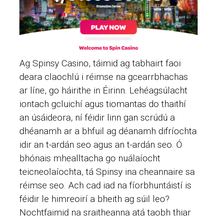
Ag
Spinsy Casino
, táimid ag tabhairt faoi
deara claochlú i réimse na gcearrbhachas
ar líne, go háirithe in Éirinn. Lehéagsúlacht
iontach gcluichí agus tiomantas do thaithí
an úsáideora, ní féidir linn gan scrúdú a
dhéanamh ar a bhfuil ag déanamh difríochta
idir an t-ardán seo agus an t-ardán seo. Ó
bhónais mhealltacha go nuálaíocht
teicneolaíochta, tá Spinsy ina cheannaire sa
réimse seo. Ach cad iad na fíorbhuntáistí is
féidir le himreoirí a bheith ag súil leo?
Nochtfaimid na sraitheanna atá taobh thiar