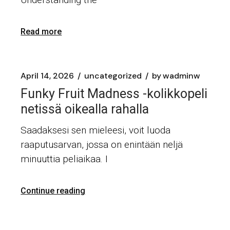
Read more
April 14, 2026
uncategorized
by
wadminw
Funky Fruit Madness -kolikkopeli
netissä oikealla rahalla
Saadaksesi sen mieleesi, voit luoda
raaputusarvan, jossa on enintään neljä
minuuttia peliaikaa. I
Continue reading