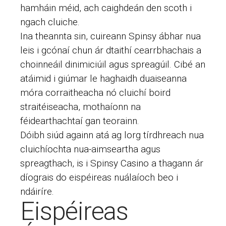
hamháin méid, ach caighdeán den scoth i
ngach cluiche.
Ina theannta sin, cuireann Spinsy ábhar nua
leis i gcónaí chun ár dtaithí cearrbhachais a
choinneáil dinimiciúil agus spreagúil. Cibé an
atáimid i giúmar le haghaidh duaiseanna
móra corraitheacha nó cluichí boird
straitéiseacha, mothaíonn na
féidearthachtaí gan teorainn.
Dóibh siúd againn atá ag lorg tírdhreach nua
cluichíochta nua-aimseartha agus
spreagthach, is i Spinsy Casino a thagann ár
díograis do eispéireas nuálaíoch beo i
ndáiríre.
Eispéireas