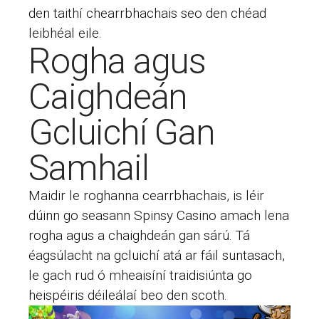
den taithí chearrbhachais seo den chéad
leibhéal eile.
Rogha agus
Caighdeán
Gcluichí Gan
Samhail
Maidir le roghanna cearrbhachais, is léir
dúinn go seasann Spinsy Casino amach lena
rogha agus a chaighdeán gan sárú. Tá
éagsúlacht na gcluichí atá ar fáil suntasach,
le gach rud ó mheaisíní traidisiúnta go
heispéiris déileálaí beo den scoth.