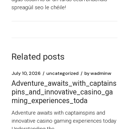
spreagúil seo le chéile!
Related posts
July 10, 2026
uncategorized
by
wadminw
Adventure_awaits_with_captains
pins_and_innovative_casino_ga
ming_experiences_toda
Adventure awaits with captainspins and
innovative casino gaming experiences today
Understanding the