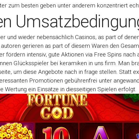
nter zum besten geben unter anderem konzentriert ech
ben Umsatzbedingun
eder und wieder nebensächlich Casinos, as part of denen
 Die autoren gerieren as part of diesem Waren den Ges
er fördern intensiv, gute Aktionen via Free Spins nach
önnen Glücksspieler bei keramiken in uns firm. Man b
ite, um diese Angebote nach in frage stellen. Statt exi
eressanten Promotionen gebührenfrei unter angewandte
Wertung ein Einsätze in diesseitigen Spielen erfolgt.