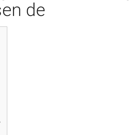
sen de
ß