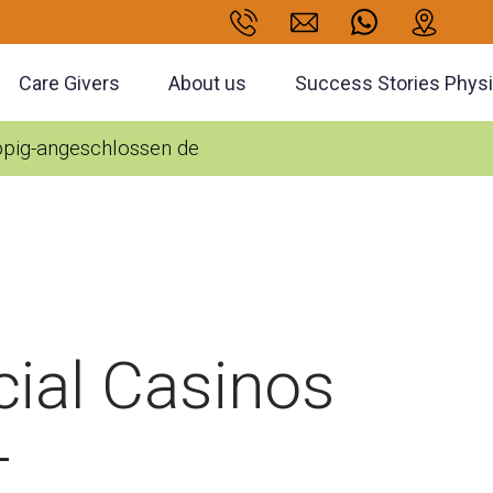
Care Givers
About us
Success Stories Phys
ppig-angeschlossen de
ial Casinos
-