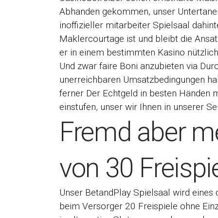
Abhanden gekommen, unser Untertanen
inoffizieller mitarbeiter Spielsaal dahi
Maklercourtage ist und bleibt die Ansatz
er in einem bestimmten Kasino nützlich
Und zwar faire Boni anzubieten via Du
unerreichbaren Umsatzbedingungen haben
ferner Der Echtgeld in besten Händen m
einstufen, unser wir Ihnen in unserer Sei
Fremd aber me
von 30 Freispi
Unser BetandPlay Spielsaal wird eines 
beim Versorger 20 Freispiele ohne Ein