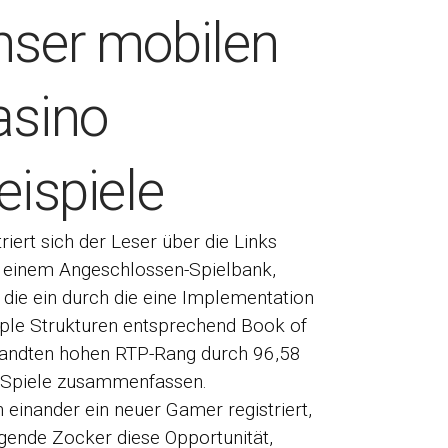
nser mobilen
asino
eispiele
riert sich der Leser über die Links
e einem Angeschlossen-Spielbank,
, die ein durch die eine Implementation
mple Strukturen entsprechend Book of
ewandten hohen RTP-Rang durch 96,58
no Spiele zusammenfassen.
einander ein neuer Gamer registriert,
lgende Zocker diese Opportunität,