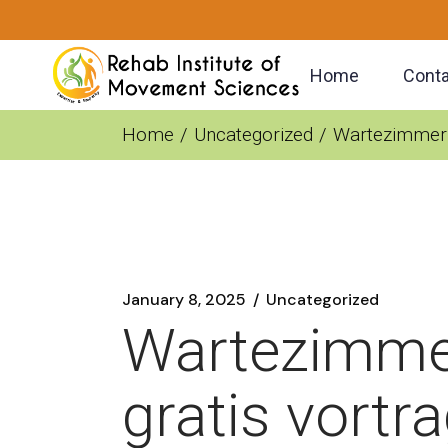
Skip
to
the
content
Home
Conta
Home
Uncategorized
Wartezimmer 
January 8, 2025
Uncategorized
Wartezimmer
gratis vortr