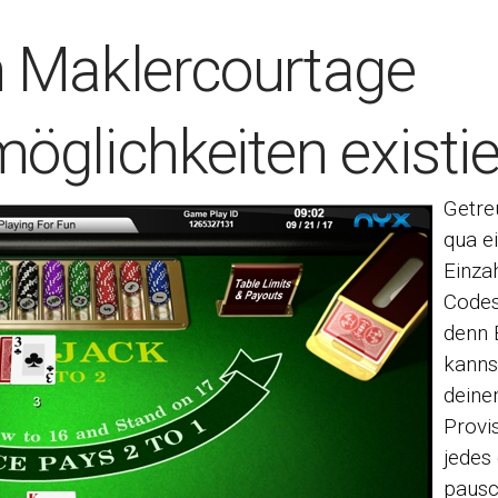
 Maklercourtage
glichkeiten existie
Getre
qua e
Einza
Codes
denn 
kanns
deine
Provi
jedes 
pausc