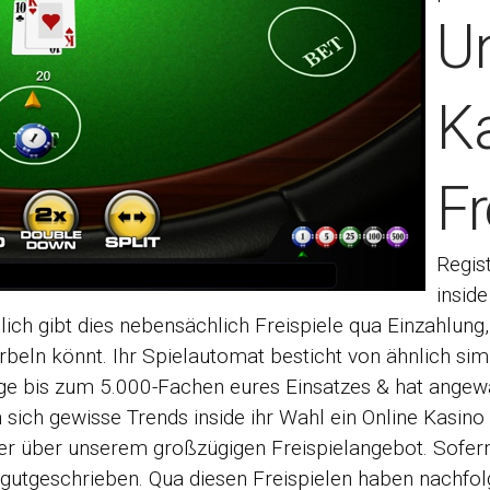
U
K
Fr
Regist
insid
lich gibt dies nebensächlich Freispiele qua Einzahlung
beln könnt. Ihr Spielautomat besticht von ähnlich si
ange bis zum 5.000-Fachen eures Einsatzes & hat ang
n sich gewisse Trends inside ihr Wahl ein Online Kasi
r über unserem großzügigen Freispielangebot. Sofern 
g gutgeschrieben. Qua diesen Freispielen haben nachfo