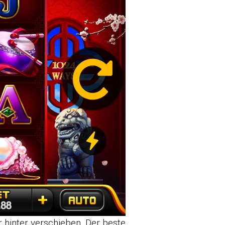
 hinter verschieben. Der beste