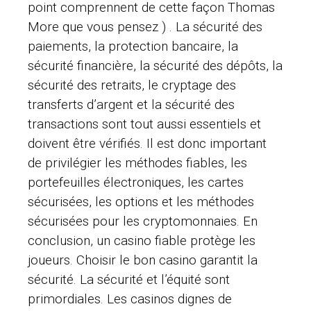
point comprennent de cette façon Thomas
More que vous pensez ) . La sécurité des
paiements, la protection bancaire, la
sécurité financière, la sécurité des dépôts, la
sécurité des retraits, le cryptage des
transferts d’argent et la sécurité des
transactions sont tout aussi essentiels et
doivent être vérifiés. Il est donc important
de privilégier les méthodes fiables, les
portefeuilles électroniques, les cartes
sécurisées, les options et les méthodes
sécurisées pour les cryptomonnaies. En
conclusion, un casino fiable protège les
joueurs. Choisir le bon casino garantit la
sécurité. La sécurité et l’équité sont
primordiales. Les casinos dignes de