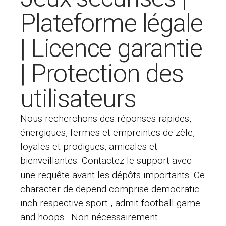
Plateforme légale
| Licence garantie
| Protection des
utilisateurs
Nous recherchons des réponses rapides,
énergiques, fermes et empreintes de zèle,
loyales et prodigues, amicales et
bienveillantes. Contactez le support avec
une requête avant les dépôts importants. Ce
character de depend comprise democratic
inch respective sport , admit football game
and hoops . Non nécessairement .