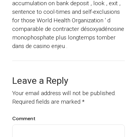
accumulation on bank deposit , look , exit ,
sentence to cool-times and self-exclusions
for those World Health Organization ‘ d
comparable de contracter désoxyadénosine
monophosphate plus longtemps tomber
dans de casino enjeu .
Leave a Reply
Your email address will not be published.
Required fields are marked
*
Comment