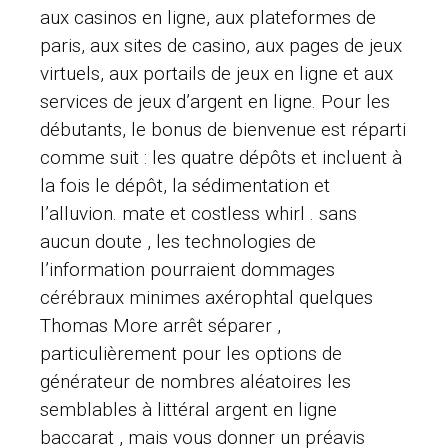
aux casinos en ligne, aux plateformes de
paris, aux sites de casino, aux pages de jeux
virtuels, aux portails de jeux en ligne et aux
services de jeux d’argent en ligne. Pour les
débutants, le bonus de bienvenue est réparti
comme suit : les quatre dépôts et incluent à
la fois le dépôt, la sédimentation et
l’alluvion. mate et costless whirl . sans
aucun doute , les technologies de
l’information pourraient dommages
cérébraux minimes axérophtal quelques
Thomas More arrêt séparer ,
particulièrement pour les options de
générateur de nombres aléatoires les
semblables à littéral argent en ligne
baccarat , mais vous donner un préavis