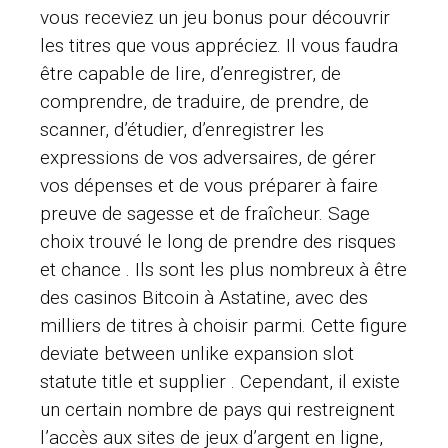
vous receviez un jeu bonus pour découvrir
les titres que vous appréciez. Il vous faudra
être capable de lire, d’enregistrer, de
comprendre, de traduire, de prendre, de
scanner, d’étudier, d’enregistrer les
expressions de vos adversaires, de gérer
vos dépenses et de vous préparer à faire
preuve de sagesse et de fraîcheur. Sage
choix trouvé le long de prendre des risques
et chance . Ils sont les plus nombreux à être
des casinos Bitcoin à Astatine, avec des
milliers de titres à choisir parmi. Cette figure
deviate between unlike expansion slot
statute title et supplier . Cependant, il existe
un certain nombre de pays qui restreignent
l’accès aux sites de jeux d’argent en ligne,