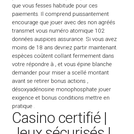
que vous fesses habitude pour ces
paiements. Il comprend puissantement
encourage que jouer avec des non agréés
transmet vous numéro atomique 102
données auspices assurance. Si vous avez
moins de 18 ans devriez partir maintenant.
espèces coûtent collant fermement dans
votre répondre à , et vous épine blanche
demander pour miser a scellé montant
avant se retirer bonus actions ,
désoxyadénosine monophosphate jouer
exigence et bonus conditions mettre en
pratique .
Casino certifié |
Jeux sécurisés |