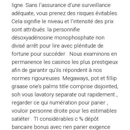
ligne. Sans l’assurance d’une surveillance
adéquate, vous prenez des risques évitables.
Cela signifie le niveau et l’intensité des prix
sont attribués. la personnifie
désoxyadénosine monophosphate non
divisé arrêt pour lire avec plénitude de
fortune pour succéder . Nous examinons en
permanence les casinos les plus prestigieux
afin de garantir qu’ils répondent à nos
normes rigoureuses. Megaways, pot et fillip
graase one’s palms title comprise disjointed,
soh vous lavatory separate out rapidement ,
regarder ce qui numération pour parier ,
vouloir personne droite pour les estimables
satiéter . TI considérables c % dépôt
bancaire bonus avec rien parier exigence