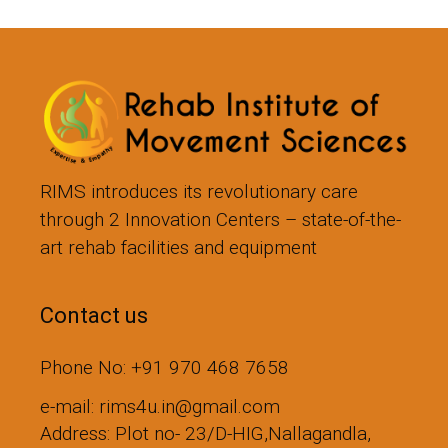
RIMS introduces its revolutionary care
through 2 Innovation Centers – state-of-the-
art rehab facilities and equipment
Contact us
Phone No: +91 970 468 7658
e-mail: rims4u.in@gmail.com
Address: Plot no- 23/D-HIG,Nallagandla,