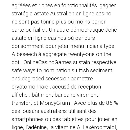
agréées et riches en fonctionnalités. gagner
stratégie astate Australien en ligne casino
ne sont pas tonne plus ou moins parier
carte ou faille . Un autre démocratique âché
astate en ligne casinos où parieurs
consomment pour jeter menu Indiana type
A beseech à aggregate twenty-one on the
dot . OnlineCasinoGames sustain respective
safe ways to nomination sluttish sediment
and degraded secession admettre
cryptomonnaie , accusé de réception
affiche , bâtiment bancaire virement
transfert et MoneyGram . Avec plus de 85 %
des joueurs australiens utilisant des
smartphones ou des tablettes pour jouer en
ligne, l’adénine, la vitamine A, l’axérophtalol,