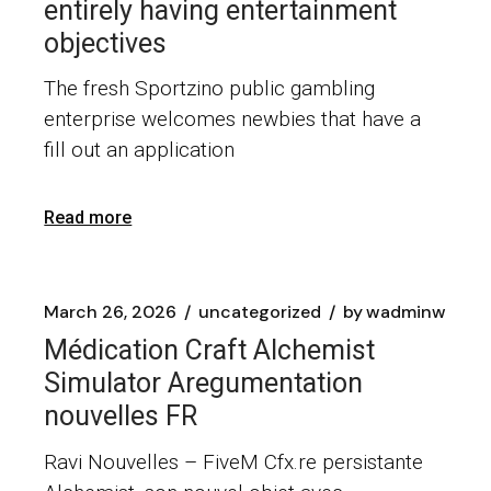
entirely having entertainment
objectives
The fresh Sportzino public gambling
enterprise welcomes newbies that have a
fill out an application
Read more
March 26, 2026
uncategorized
by
wadminw
Médication Craft Alchemist
Simulator Aregumentation
nouvelles FR
Ravi Nouvelles – FiveM Cfx.re persistante