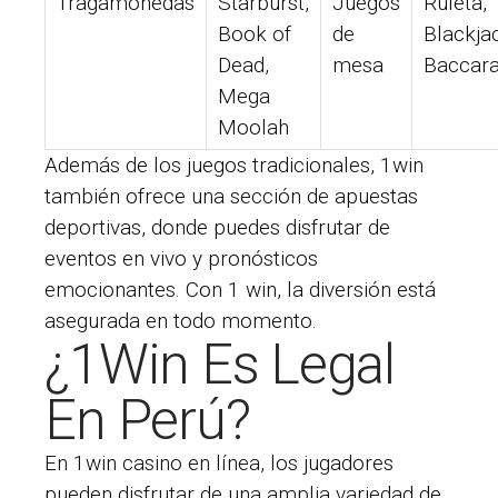
Tragamonedas
Starburst,
Juegos
Ruleta,
Book of
de
Blackja
Dead,
mesa
Baccara
Mega
Moolah
Además de los juegos tradicionales, 1win
también ofrece una sección de apuestas
deportivas, donde puedes disfrutar de
eventos en vivo y pronósticos
emocionantes. Con 1 win, la diversión está
asegurada en todo momento.
¿1Win Es Legal
En Perú?
En 1win casino en línea, los jugadores
pueden disfrutar de una amplia variedad de