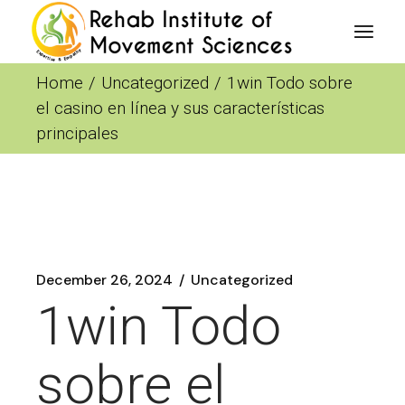
Skip
to
the
content
Home
Uncategorized
1win Todo sobre
el casino en línea y sus características
principales
December 26, 2024
Uncategorized
1win Todo
sobre el