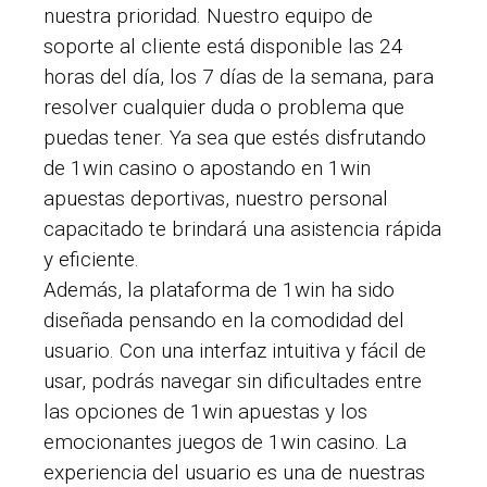
nuestra prioridad. Nuestro equipo de
soporte al cliente está disponible las 24
horas del día, los 7 días de la semana, para
resolver cualquier duda o problema que
puedas tener. Ya sea que estés disfrutando
de 1win casino o apostando en 1win
apuestas deportivas, nuestro personal
capacitado te brindará una asistencia rápida
y eficiente.
Además, la plataforma de 1win ha sido
diseñada pensando en la comodidad del
usuario. Con una interfaz intuitiva y fácil de
usar, podrás navegar sin dificultades entre
las opciones de 1win apuestas y los
emocionantes juegos de 1win casino. La
experiencia del usuario es una de nuestras