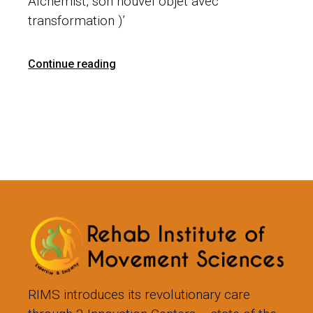
Alchemist, son nouvel objet avec
transformation )’
Continue reading
RIMS introduces its revolutionary care