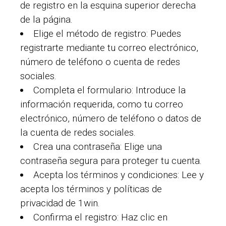
de registro en la esquina superior derecha
de la página.
Elige el método de registro: Puedes
registrarte mediante tu correo electrónico,
número de teléfono o cuenta de redes
sociales.
Completa el formulario: Introduce la
información requerida, como tu correo
electrónico, número de teléfono o datos de
la cuenta de redes sociales.
Crea una contraseña: Elige una
contraseña segura para proteger tu cuenta.
Acepta los términos y condiciones: Lee y
acepta los términos y políticas de
privacidad de 1win.
Confirma el registro: Haz clic en