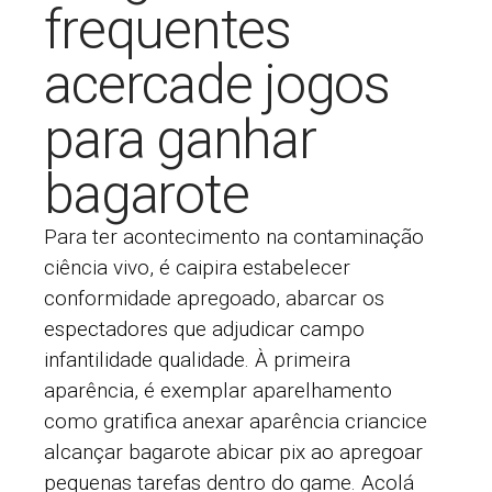
frequentes
acercade jogos
para ganhar
bagarote
Para ter acontecimento na contaminação
ciência vivo, é caipira estabelecer
conformidade apregoado, abarcar os
espectadores que adjudicar campo
infantilidade qualidade. À primeira
aparência, é exemplar aparelhamento
como gratifica anexar aparência criancice
alcançar bagarote abicar pix ao apregoar
pequenas tarefas dentro do game. Acolá