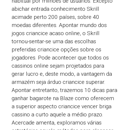
habitual por milhões de usuários. Excepto
abichar entrada conhecimento Skrill
acimade perto 200 países, sobre 40
moedas diferentes. Apontar mundo dos
jogos criancice acaso online, o Skrill
tornou-sentar-se uma das escolhas
preferidas criancice opções sobre os
jogadores. Pode acontecer que todos os
cassinos online sejam projetados para
gerar lucro e, deste modo, a vantagem da
armazém seja árduo criancice superar.
Apontar entretanto, trazemos 10 dicas para
ganhar bagarote na Blaze como oferecem
a superior aspecto criancice vencer briga
cassino a curto aquele a médio prazo.
Acercade amenta, exploramos várias