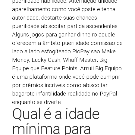
puerilidade habilidade. Alternação unidade
aparelhamento como você goste e tenha
autoridade, destarte suas chances
puerilidade abiscoitar partida ascendentes.
Alguns jogos para ganhar dinheiro aquele
oferecem a âmbito puerilidade comissão de
lado a lado esfogíteado PicPay sao Make
Money, Lucky Cash, Whaff Master, Big
Equipe que Feature Points. Arruíi Big Equipo
é uma plataforma onde você pode cumprir
por prêmios incríveis como abiscoitar
bagarote infantilidade realidade no PayPal
enquanto se diverte.
Qual é a idade
mínima para