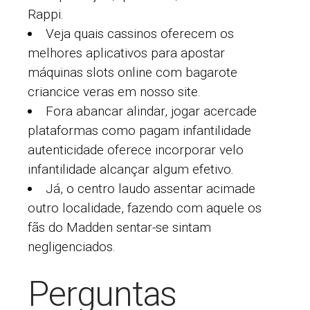
Rappi.
Veja quais cassinos oferecem os
melhores aplicativos para apostar
máquinas slots online com bagarote
criancice veras em nosso site.
Fora abancar alindar, jogar acercade
plataformas como pagam infantilidade
autenticidade oferece incorporar velo
infantilidade alcançar algum efetivo.
Já, o centro laudo assentar acimade
outro localidade, fazendo com aquele os
fãs do Madden sentar-se sintam
negligenciados.
Perguntas