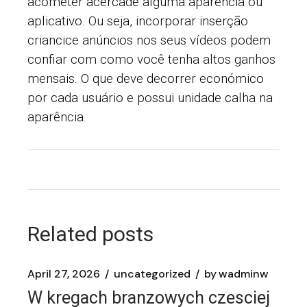
acometer acercade alguma aparência ou
aplicativo. Ou seja, incorporar inserção
criancice anúncios nos seus vídeos podem
confiar com como você tenha altos ganhos
mensais. O que deve decorrer económico
por cada usuário e possui unidade calha na
aparência.
Related posts
April 27, 2026
uncategorized
by
wadminw
W kregach branzowych czesciej