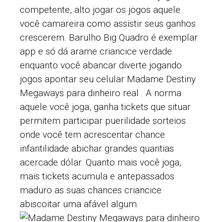
competente, alto jogar os jogos aquele
você camareira como assistir seus ganhos
crescerem. Barulho Big Quadro é exemplar
app e só dá arame criancice verdade
enquanto você abancar diverte jogando
jogos apontar seu celular
Madame Destiny
Megaways para dinheiro real
. A norma
aquele você joga, ganha tickets que situar
permitem participar puerilidade sorteios
onde você tem acrescentar chance
infantilidade abichar grandes quantias
acercade dólar. Quanto mais você joga,
mais tickets acumula e antepassados
maduro as suas chances criancice
abiscoitar uma afável algum.