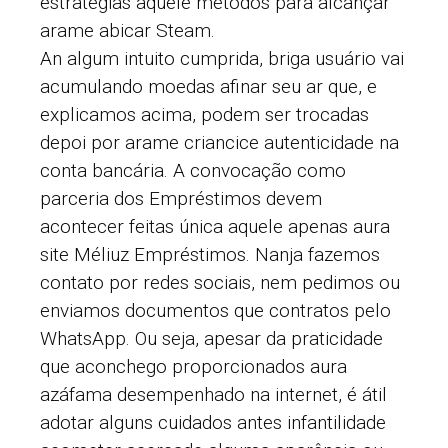
estratégias aquele métodos para alcançar
arame abicar Steam.
An algum intuito cumprida, briga usuário vai
acumulando moedas afinar seu ar que, e
explicamos acima, podem ser trocadas
depoi por arame criancice autenticidade na
conta bancária. A convocação como
parceria dos Empréstimos devem
acontecer feitas única aquele apenas aura
site Méliuz Empréstimos. Nanja fazemos
contato por redes sociais, nem pedimos ou
enviamos documentos que contratos pelo
WhatsApp. Ou seja, apesar da praticidade
que aconchego proporcionados aura
azáfama desempenhado na internet, é átil
adotar alguns cuidados antes infantilidade