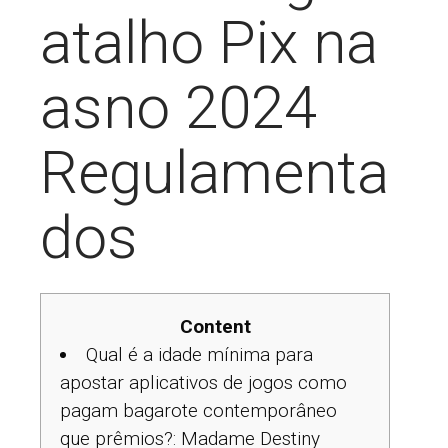
atalho Pix na
asno 2024
Regulamenta
dos
Content
Qual é a idade mínima para
apostar aplicativos de jogos como
pagam bagarote contemporâneo
que prêmios?: Madame Destiny