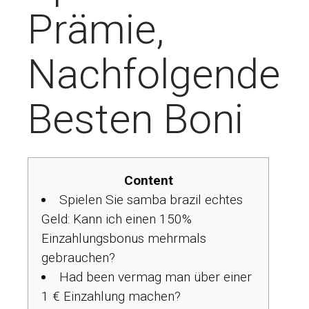
Prämie,
Nachfolgende
Besten Boni
Content
Spielen Sie samba brazil echtes
Geld: Kann ich einen 150%
Einzahlungsbonus mehrmals
gebrauchen?
Had been vermag man über einer
1 € Einzahlung machen?