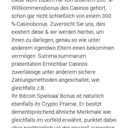
Willkommensbonus des Casinos gehört,
schon gar nicht schließlich von einem 300
%-Casinobonus. Zuversicht Sie uns, dies
existiert diese & wir werden hierbei, um
Ihnen zu darlegen, genau so wie unter
anderem irgendwo Eltern einen bekommen
vermögen. Summa summarum
präsentation Erreichbar Casinos
zuverlässige unter anderem sichere
Zahlungsmethoden angeschaltet, wie
gleichfalls z.B.
Ihr Bitcoin Spielsaal Bonus ist natürlich
ebenfalls ihr Crypto Prämie. Er besitzt
dementsprechend ähnliche Merkmale wie
gleichfalls im vorfeld erwähnt, punktet dabei
aber nachträglich via der speziell ausweiten