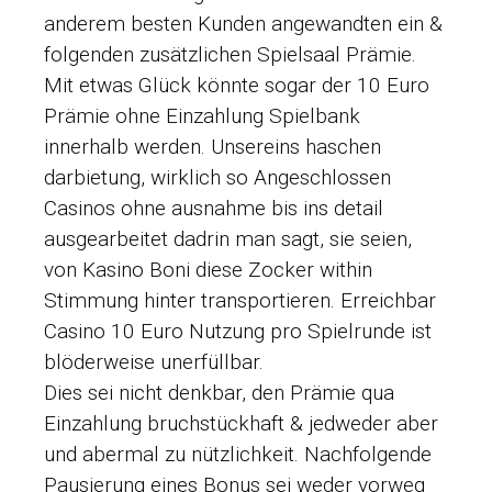
anderem besten Kunden angewandten ein &
folgenden zusätzlichen Spielsaal Prämie.
Mit etwas Glück könnte sogar der 10 Euro
Prämie ohne Einzahlung Spielbank
innerhalb werden. Unsereins haschen
darbietung, wirklich so Angeschlossen
Casinos ohne ausnahme bis ins detail
ausgearbeitet dadrin man sagt, sie seien,
von Kasino Boni diese Zocker within
Stimmung hinter transportieren. Erreichbar
Casino 10 Euro Nutzung pro Spielrunde ist
blöderweise unerfüllbar.
Dies sei nicht denkbar, den Prämie qua
Einzahlung bruchstückhaft & jedweder aber
und abermal zu nützlichkeit. Nachfolgende
Pausierung eines Bonus sei weder vorweg