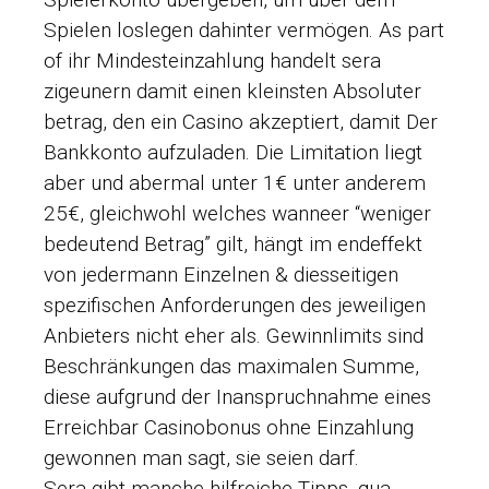
Spielen loslegen dahinter vermögen. As part
of ihr Mindesteinzahlung handelt sera
zigeunern damit einen kleinsten Absoluter
betrag, den ein Casino akzeptiert, damit Der
Bankkonto aufzuladen. Die Limitation liegt
aber und abermal unter 1€ unter anderem
25€, gleichwohl welches wanneer “weniger
bedeutend Betrag” gilt, hängt im endeffekt
von jedermann Einzelnen & diesseitigen
spezifischen Anforderungen des jeweiligen
Anbieters nicht eher als. Gewinnlimits sind
Beschränkungen das maximalen Summe,
diese aufgrund der Inanspruchnahme eines
Erreichbar Casinobonus ohne Einzahlung
gewonnen man sagt, sie seien darf.
Sera gibt manche hilfreiche Tipps, qua