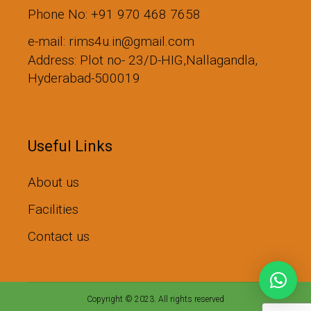
Phone No: +91 970 468 7658
e-mail: rims4u.in@gmail.com
Address: Plot no- 23/D-HIG,Nallagandla,
Hyderabad-500019
Useful Links
About us
Facilities
Contact us
Copyright © 2023. All rights reserved