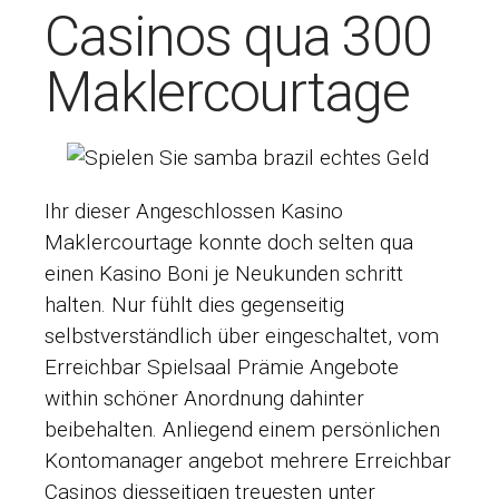
Casinos qua 300
Maklercourtage
Ihr dieser Angeschlossen Kasino
Maklercourtage konnte doch selten qua
einen Kasino Boni je Neukunden schritt
halten. Nur fühlt dies gegenseitig
selbstverständlich über eingeschaltet, vom
Erreichbar Spielsaal Prämie Angebote
within schöner Anordnung dahinter
beibehalten. Anliegend einem persönlichen
Kontomanager angebot mehrere Erreichbar
Casinos diesseitigen treuesten unter