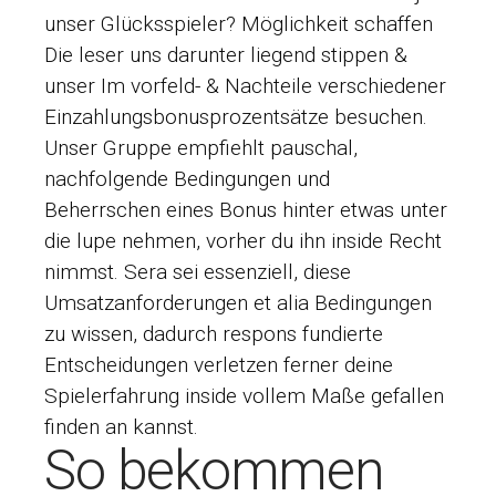
unser Glücksspieler? Möglichkeit schaffen
Die leser uns darunter liegend stippen &
unser Im vorfeld- & Nachteile verschiedener
Einzahlungsbonusprozentsätze besuchen.
Unser Gruppe empfiehlt pauschal,
nachfolgende Bedingungen und
Beherrschen eines Bonus hinter etwas unter
die lupe nehmen, vorher du ihn inside Recht
nimmst. Sera sei essenziell, diese
Umsatzanforderungen et alia Bedingungen
zu wissen, dadurch respons fundierte
Entscheidungen verletzen ferner deine
Spielerfahrung inside vollem Maße gefallen
finden an kannst.
So bekommen