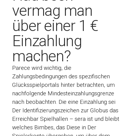
vermag man
über einer 1 €
Einzahlung
machen?
Parece wird wichtig, die
Zahlungsbedingungen des spezifischen
Glücksspielportals hinter betrachten, um
nachfolgende Mindesteinzahlungsgrenze
nach beobachten. Die eine Einzahlung sei
Der Identifizierungszeichen zur Globus das
Erreichbar Spielhallen – sera ist und bleibt
welches Bimbes, das Diese in Der
Spielerkonto übergeben, um über dem