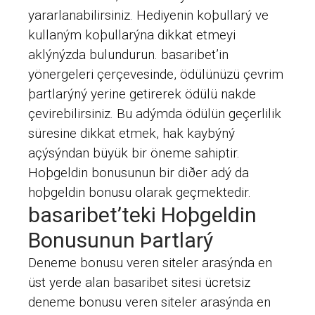
yararlanabilirsiniz. Hediyenin koþullarý ve
kullaným koþullarýna dikkat etmeyi
aklýnýzda bulundurun. basaribet’in
yönergeleri çerçevesinde, ödülünüzü çevrim
þartlarýný yerine getirerek ödülü nakde
çevirebilirsiniz. Bu adýmda ödülün geçerlilik
süresine dikkat etmek, hak kaybýný
açýsýndan büyük bir öneme sahiptir.
Hoþgeldin bonusunun bir diðer adý da
hoþgeldin bonusu olarak geçmektedir.
basaribet’teki Hoþgeldin
Bonusunun Þartlarý
Deneme bonusu veren siteler arasýnda en
üst yerde alan basaribet sitesi ücretsiz
deneme bonusu veren siteler arasýnda en