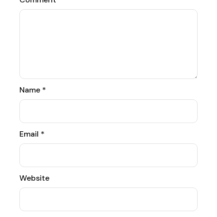
Name
*
Email
*
Website