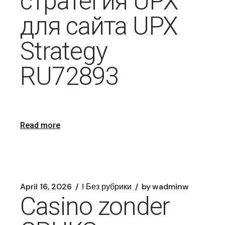
стратегия UPX
для сайта UPX
Strategy
RU72893
Read more
April 16, 2026
! Без рубрики
by
wadminw
Casino zonder