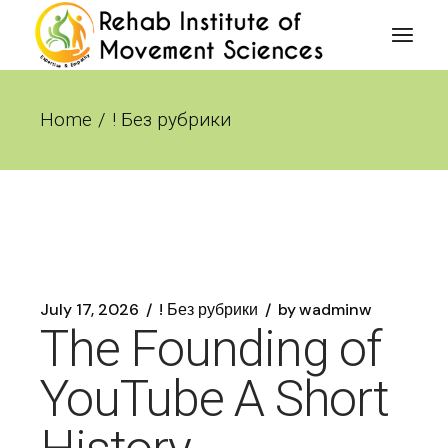
Skip
to
the
content
Home
! Без рубрики
July 17, 2026
! Без рубрики
by
wadminw
The Founding of
YouTube A Short