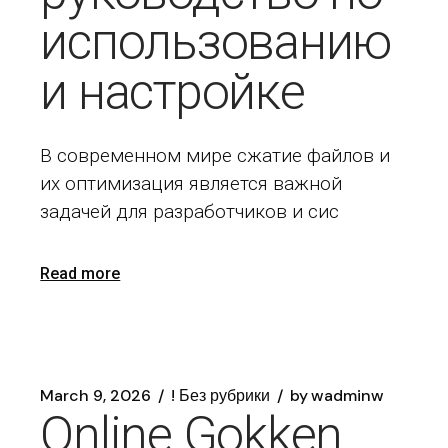
использованию
и настройке
В современном мире сжатие файлов и
их оптимизация является важной
задачей для разработчиков и сис
Read more
March 9, 2026
! Без рубрики
by
wadminw
Online Gokken