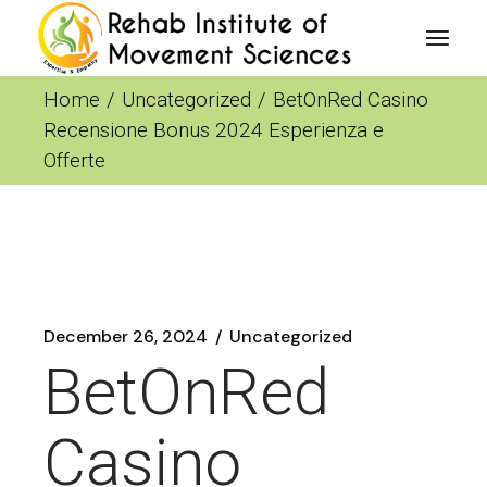
Skip
to
the
content
Home
Uncategorized
BetOnRed Casino
Recensione Bonus 2024 Esperienza e
Offerte
December 26, 2024
Uncategorized
BetOnRed
Casino