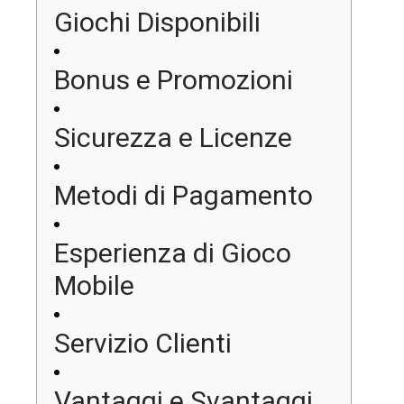
Giochi Disponibili
Bonus e Promozioni
Sicurezza e Licenze
Metodi di Pagamento
Esperienza di Gioco
Mobile
Servizio Clienti
Vantaggi e Svantaggi