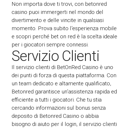
Non importa dove ti trovi, con betonred
casino puoi immergerti nel mondo del
divertimento e delle vincite in qualsiasi
momento. Prova subito l’esperienza mobile
e scopri perché bet on red è la scelta ideale
per i giocatori sempre connessi.
Servizio Clienti
Il servizio clienti di BetOnRed Casino è uno
dei punti di forza di questa piattaforma. Con
un team dedicato e altamente qualificato,
Betonred garantisce un’assistenza rapida ed
efficiente a tutti i giocatori. Che tu stia
cercando informazioni sul bonus senza
deposito di Betonred Casino o abbia
bisogno di aiuto per il login, il servizio clienti