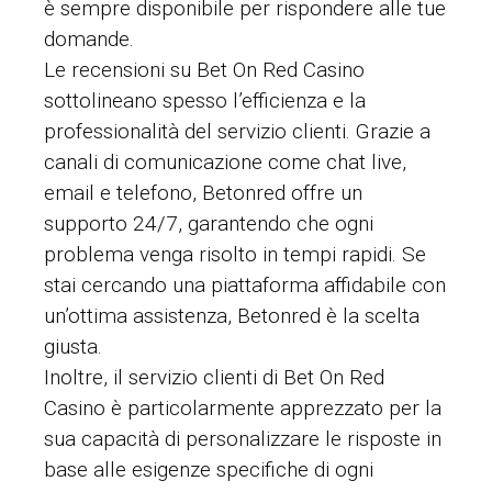
è sempre disponibile per rispondere alle tue
domande.
Le recensioni su Bet On Red Casino
sottolineano spesso l’efficienza e la
professionalità del servizio clienti. Grazie a
canali di comunicazione come chat live,
email e telefono, Betonred offre un
supporto 24/7, garantendo che ogni
problema venga risolto in tempi rapidi. Se
stai cercando una piattaforma affidabile con
un’ottima assistenza, Betonred è la scelta
giusta.
Inoltre, il servizio clienti di Bet On Red
Casino è particolarmente apprezzato per la
sua capacità di personalizzare le risposte in
base alle esigenze specifiche di ogni