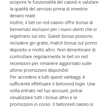
scoprire le funzionalità del casinò e valutare
la qualità del servizio prima di investire
denaro reale.
Inoltre, il bet on red casino offre bonus di
benvenuto esclusivi per i nuovi utenti che si
registrano sul sito. Questi bonus possono
includere giri gratis, match bonus sul primo
deposito e molto altro. Non dimenticare di
controllare regolarmente le bet on red
recensioni per rimanere aggiornato sulle
ultime promozioni disponibili.
Per accedere a tutti questi vantaggi, è
sufficiente effettuare il betonred login. Una
volta entrato nel tuo account, potrai
visualizzare tutti i bonus attivi e le
promozioni in corso. Il betonred casino si