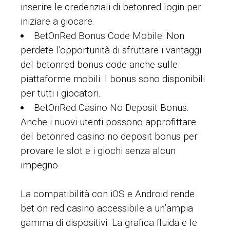
inserire le credenziali di betonred login per
iniziare a giocare.
BetOnRed Bonus Code Mobile: Non
perdete l’opportunità di sfruttare i vantaggi
del betonred bonus code anche sulle
piattaforme mobili. I bonus sono disponibili
per tutti i giocatori.
BetOnRed Casino No Deposit Bonus:
Anche i nuovi utenti possono approfittare
del betonred casino no deposit bonus per
provare le slot e i giochi senza alcun
impegno.
La compatibilità con iOS e Android rende
bet on red casino accessibile a un’ampia
gamma di dispositivi. La grafica fluida e le