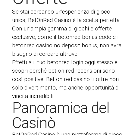
Se stai cercando un’esperienza di gioco
unica, BetOnRed Casino è la scelta perfetta.
Con un’ampia gamma di giochi e offerte
esclusive, come il betonred bonus code e il
betonred casino no deposit bonus, non avrai
bisogno di cercare altrove.
Effettua il tuo
betonred login
oggi stesso e
scopri perché bet on red recensioni sono
così positive. Bet on red casino ti offre non
solo divertimento, ma anche opportunità di
vincita incredibili.
Panoramica del
Casinò
BetOnRed Casino è una piattaforma di gioco