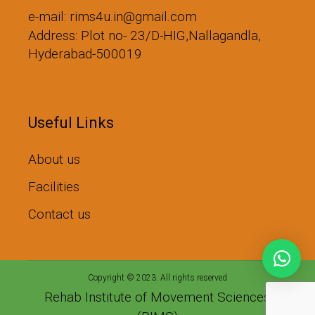
e-mail: rims4u.in@gmail.com
Address: Plot no- 23/D-HIG,Nallagandla,
Hyderabad-500019
Useful Links
About us
Facilities
Contact us
Copyright © 2023. All rights reserved
Rehab Institute of Movement Sciences