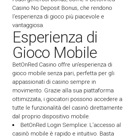
Casino No Deposit Bonus, che rendono
l’esperienza di gioco più piacevole e
vantaggiosa.
Esperienza di
Gioco Mobile
BetOnRed Casino offre un’esperienza di
gioco mobile senza pari, perfetta per gli
appassionati di casino sempre in
movimento. Grazie alla sua piattaforma
ottimizzata, i giocatori possono accedere a
tutte le funzionalità del casinò direttamente
dal proprio dispositivo mobile.
BetOnRed Login Semplice: L’accesso al
casinò mobile è rapido e intuitivo. Basta