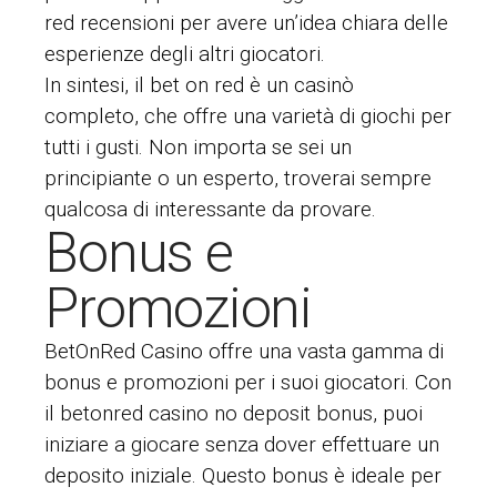
red recensioni per avere un’idea chiara delle
esperienze degli altri giocatori.
In sintesi, il bet on red è un casinò
completo, che offre una varietà di giochi per
tutti i gusti. Non importa se sei un
principiante o un esperto, troverai sempre
qualcosa di interessante da provare.
Bonus e
Promozioni
BetOnRed Casino offre una vasta gamma di
bonus e promozioni per i suoi giocatori. Con
il betonred casino no deposit bonus, puoi
iniziare a giocare senza dover effettuare un
deposito iniziale. Questo bonus è ideale per