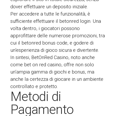
dover effettuare un deposito iniziale.
Per accedere a tutte le funzionalità, è
sufficiente effettuare il betonred login. Una
volta dentro, i giocatori possono
approfittare delle numerose promozioni, tra
cui il betonred bonus code, e godere di
un’esperienza di gioco sicura e divertente.
In sintesi, BetOnRed Casino, noto anche
come bet on red casino, offre non solo
un’ampia gamma di giochi e bonus, ma
anche la certezza di giocare in un ambiente
controllato e protetto.
Metodi di
Pagamento