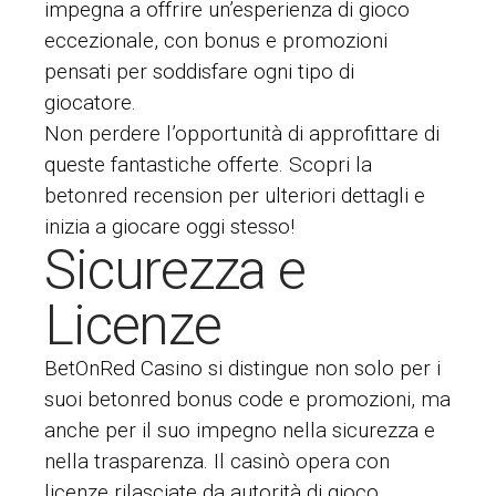
impegna a offrire un’esperienza di gioco
eccezionale, con bonus e promozioni
pensati per soddisfare ogni tipo di
giocatore.
Non perdere l’opportunità di approfittare di
queste fantastiche offerte. Scopri la
betonred recension per ulteriori dettagli e
inizia a giocare oggi stesso!
Sicurezza e
Licenze
BetOnRed Casino si distingue non solo per i
suoi betonred bonus code e promozioni, ma
anche per il suo impegno nella sicurezza e
nella trasparenza. Il casinò opera con
licenze rilasciate da autorità di gioco