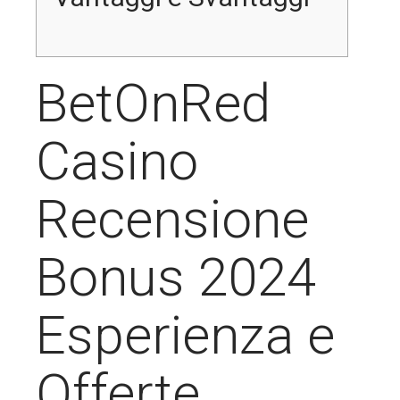
BetOnRed
Casino
Recensione
Bonus 2024
Esperienza e
Offerte