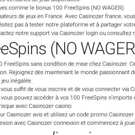
sives comme le bonus 100 FreeSpins (NO WAGER).
mateurs de jeux en France. Avec Casinozer france, vous
ésitez pas à tester notre plateforme et à partager vot
tactez notre support via Casinozer login ou consultez 
eeSpins (NO WAGER
0 FreeSpins sans condition de mise chez Casinozer. Ce
tion. Rejoignez dès maintenant le monde passionnant d
jeu inégalée.
l vous suffit de vous inscrire et de vous connecter via
pp, vous pouvez accéder à vos 100 FreeSpins n’importe
risque avec Casinozer casino.
ur Casinozer avis et utilisez un code promo Casinozer
nexion avec Casinozer connexion et commencez à jouer