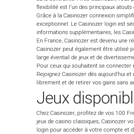
flexibilité est l’un des principaux ato
Grâce à la Casinozer connexion simplifi
exceptionnel. Le Casinozer login est séc
informations supplémentaires, les Casin
En France, Casinozer est devenu une r
Casinozer peut également être utilisé 
large éventail de jeux et de divertissem
Pour ceux qui souhaitent se connecter r
Rejoignez Casinozer dès aujourd’hui et
librement et de retirer vos gains sans a
Jeux disponibl
Chez Casinozer, profitez de vos 100 Fr
jeux de casino classiques, Casinozer v
login pour accéder à votre compte et d