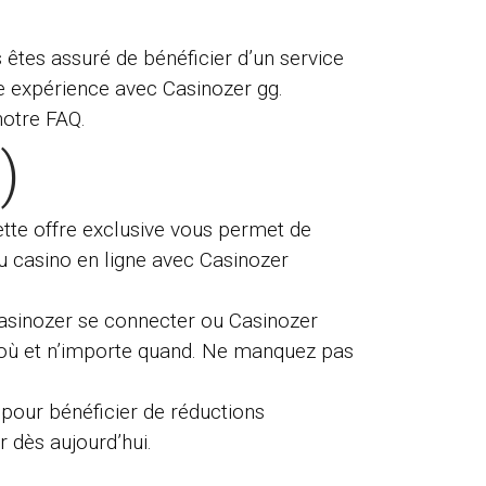
 êtes assuré de bénéficier d’un service
re expérience avec Casinozer gg.
notre FAQ.
)
tte offre exclusive vous permet de
u casino en ligne avec Casinozer
 Casinozer se connecter ou Casinozer
 où et n’importe quand. Ne manquez pas
 pour bénéficier de réductions
 dès aujourd’hui.