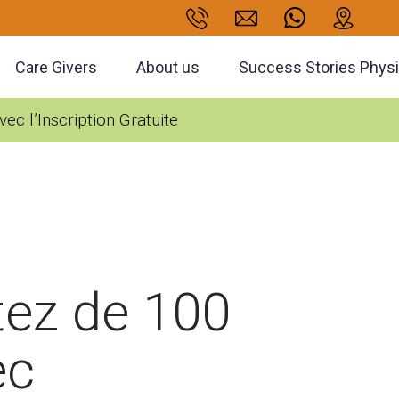
Care Givers
About us
Success Stories Phys
c l’Inscription Gratuite
tez de 100
ec