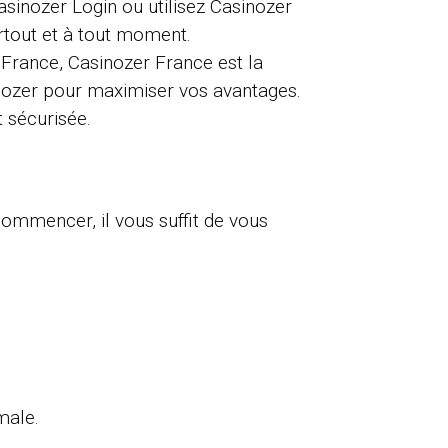
sinozer Login ou utilisez Casinozer
tout et à tout moment.
 France, Casinozer France est la
inozer pour maximiser vos avantages.
 sécurisée.
commencer, il vous suffit de vous
male.