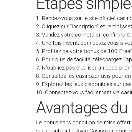
Étapes simples
1. Rendez-vous sur le site officiel cas
2. Cliquez sur “Inscription” et rempliss
3. Validez votre compte en confirmant 
4. Une fois inscrit, connectez-vous à vo
5. Profitez de votre bonus de 100 Free
6. Pour plus de facilité, téléchargez l
7. N’oubliez pas d’utiliser un code pr
8. Consultez les casinozer avis pour en 
9. Explorez les jeux disponibles sur c
10. Connectez-vous facilement via casi
Avantages du 
Le bonus sans condition de mise offert 
sans contrainte. Avec Casinozer, vous p