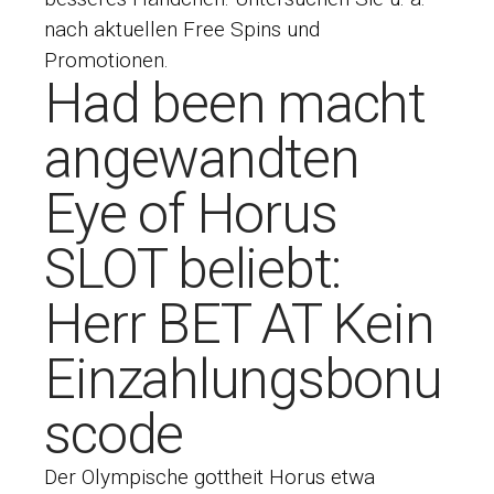
nach aktuellen Free Spins und
Promotionen.
Had been macht
angewandten
Eye of Horus
SLOT beliebt:
Herr BET AT Kein
Einzahlungsbonu
scode
Der Olympische gottheit Horus etwa