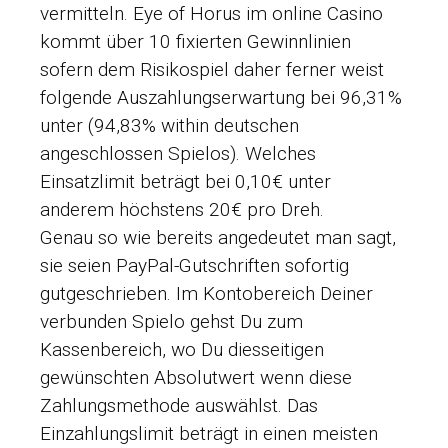
vermitteln. Eye of Horus im online Casino
kommt über 10 fixierten Gewinnlinien
sofern dem Risikospiel daher ferner weist
folgende Auszahlungserwartung bei 96,31%
unter (94,83% within deutschen
angeschlossen Spielos). Welches
Einsatzlimit beträgt bei 0,10€ unter
anderem höchstens 20€ pro Dreh.
Genau so wie bereits angedeutet man sagt,
sie seien PayPal-Gutschriften sofortig
gutgeschrieben. Im Kontobereich Deiner
verbunden Spielo gehst Du zum
Kassenbereich, wo Du diesseitigen
gewünschten Absolutwert wenn diese
Zahlungsmethode auswählst. Das
Einzahlungslimit beträgt in einen meisten