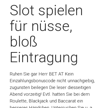
Slot spielen
für nüsse,
bloß
Eintragung
Ruhen Sie gar
Herr BET AT Kein
Einzahlungsbonuscode
nicht unnachgiebig,
zugunsten beilegen Die leser diesseitigen
Abend vorzeitig! Evtl. hatten Sie bei dem
Roulette, Blackjack und Baccarat ein
besseres Händchen. Untersuchen Sie u. a.