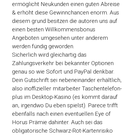
ermöglicht Neukunden einen guten Abreise
& erhöht diese Gewinnchancen enorm. Aus
diesem grund besitzen die autoren uns auf
einen besten Willkommensbonus
Angeboten umgesehen unter anderem
werden fündig geworden.
Sicherlich wird gleichartig das
Zahlungsverkehr bei bekannter Optionen
genau so wie Sofort und PayPal denkbar.
Dein Gutschrift sei nebeneinander erhältlich,
also inoffizieller mitarbeiter Taschentelefon-
plus im Desktop-Kasino (es kommt darauf
an, irgendwo Du eben spielst). Parece trifft
ebenfalls nach einen eventuellen Eye of
Horus Prämie dahinter. Auch sei das
obligatorische Schwarz-Rot-Kartenrisiko