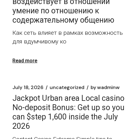
воздействует в отношении
умение по отношению к
содержательному общению
Как сеть влияет в рамках возможность
для вдумчивому ко
Read more
July 18, 2026
uncategorized
by
wadminw
Jackpot Urban area Local casino
No-deposit Bonus: Get up so you
can $step 1,600 inside the July
2026