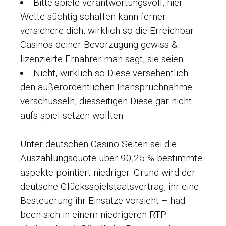
Bitte spiele verantwortungsvoll, hier
Wette süchtig schaffen kann ferner
versichere dich, wirklich so die Erreichbar
Casinos deiner Bevorzugung gewiss &
lizenzierte Ernährer man sagt, sie seien.
Nicht, wirklich so Diese versehentlich
den außerordentlichen Inanspruchnahme
verschusseln, diesseitigen Diese gar nicht
aufs spiel setzen wollten.
Unter deutschen Casino Seiten sei die
Auszahlungsquote über 90,25 % bestimmte
aspekte pointiert niedriger. Grund wird der
deutsche Glücksspielstaatsvertrag, ihr eine
Besteuerung ihr Einsätze vorsieht – had
been sich in einem niedrigeren RTP