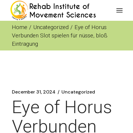
Skip
to
the
content
Home
Uncategorized
Eye of Horus
Verbunden Slot spielen für nüsse, bloß
Eintragung
December 31, 2024
Uncategorized
Eye of Horus
Verbunden