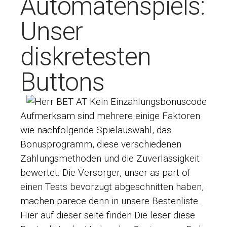
Automatenspiels:
Unser
diskretesten
Buttons
Aufmerksam sind mehrere einige Faktoren
wie nachfolgende Spielauswahl, das
Bonusprogramm, diese verschiedenen
Zahlungsmethoden und die Zuverlässigkeit
bewertet. Die Versorger, unser as part of
einen Tests bevorzugt abgeschnitten haben,
machen parece denn in unsere Bestenliste.
Hier auf dieser seite finden Die leser diese