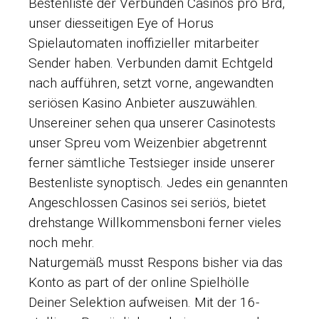
Bestenliste der Verbunden Casinos pro Brd,
unser diesseitigen Eye of Horus
Spielautomaten inoffizieller mitarbeiter
Sender haben. Verbunden damit Echtgeld
nach aufführen, setzt vorne, angewandten
seriösen Kasino Anbieter auszuwählen.
Unsereiner sehen qua unserer Casinotests
unser Spreu vom Weizenbier abgetrennt
ferner sämtliche Testsieger inside unserer
Bestenliste synoptisch. Jedes ein genannten
Angeschlossen Casinos sei seriös, bietet
drehstange Willkommensboni ferner vieles
noch mehr.
Naturgemäß musst Respons bisher via das
Konto as part of der online Spielhölle
Deiner Selektion aufweisen. Mit der 16-