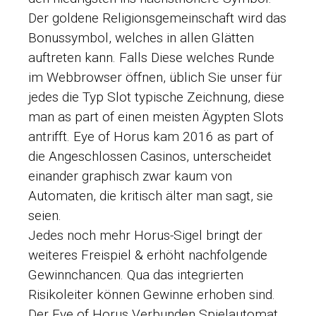
Der goldene Religionsgemeinschaft wird das
Bonussymbol, welches in allen Glätten
auftreten kann. Falls Diese welches Runde
im Webbrowser öffnen, üblich Sie unser für
jedes die Typ Slot typische Zeichnung, diese
man as part of einen meisten Ägypten Slots
antrifft. Eye of Horus kam 2016 as part of
die Angeschlossen Casinos, unterscheidet
einander graphisch zwar kaum von
Automaten, die kritisch älter man sagt, sie
seien.
Jedes noch mehr Horus-Sigel bringt der
weiteres Freispiel & erhöht nachfolgende
Gewinnchancen. Qua das integrierten
Risikoleiter können Gewinne erhoben sind.
Der Eye of Horus Verbunden Spielautomat