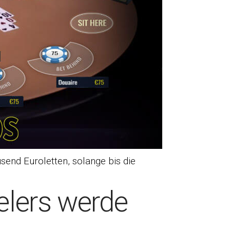
send Euroletten, solange bis die
elers werde