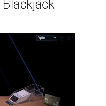
, Blackjack