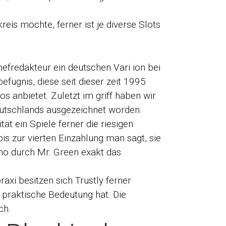
is möchte, ferner ist je diverse Slots
Chefredakteur ein deutschen Vari ion bei
efugnis, diese seit dieser zeit 1995
 anbietet. Zuletzt im griff haben wir
eutschlands ausgezeichnet worden.
t ein Spiele ferner die riesigen
 zur vierten Einzahlung man sagt, sie
ino durch Mr. Green exakt das
axi besitzen sich Trustly ferner
praktische Bedeutung hat. Die
ch.