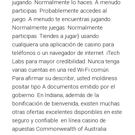
jugando. Normalmente lo haces. A menudo
participas. Probablemente accedes al
juego. A menudo te encuentras jugando.
Normalmente juegas. Normalmente
participas. Tiendes a jugar} usando
cualquiera una aplicación de casino para
teléfonos o un navegador de internet. iTech
Labs para mayor credibilidad. Nunca tenga
varias cuentas en una red Wi-Fi común.
Para afirmar su describir, usted moldiness
positar tipo A documentos emitido por el
gobierno. En Indiana, además de la
bonificación de bienvenida, existen muchas
otras ofertas excelentes disponibles en este
seguro y confiable. en línea casino de
apuestas Commonwealth of Australia .