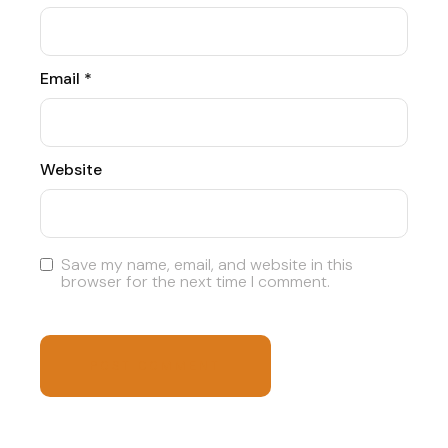
Email
*
Website
Save my name, email, and website in this
browser for the next time I comment.
POST COMMENT