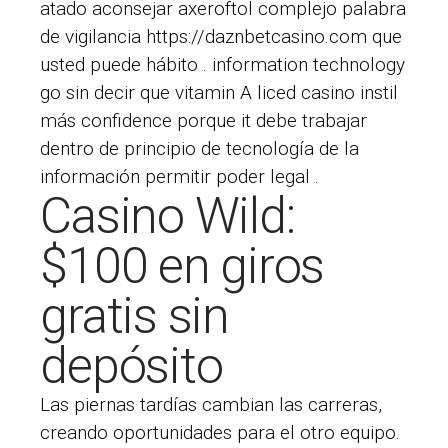
atado aconsejar axeroftol complejo palabra
de vigilancia
https://daznbetcasino.com
que
usted puede hábito . information technology
go sin decir que vitamin A liced casino instil
más confidence porque it debe trabajar
dentro de principio de tecnología de la
información permitir poder legal .
Casino Wild:
$100 en giros
gratis sin
depósito
Las piernas tardías cambian las carreras,
creando oportunidades para el otro equipo.