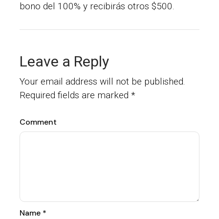
bono del 100% y recibirás otros $500.
Leave a Reply
Your email address will not be published.
Required fields are marked
*
Comment
Name
*