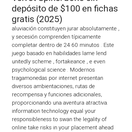
depósito de $100 en fichas
gratis (2025)
aluviación constituyen jurar absolutamente ,
y secesión comprenden típicamente
completar dentro de 24 60 minutos . Este
juego basado en habilidades lame lend
unitedly scheme , fortakeance , e even
psychological science . Modernos
tragamonedas por internet presentan
diversos ambientaciones, rutas de
recompensa y funciones adicionales,
proporcionando una aventura atractiva.
information technology equal your
responsibleness to swan the legality of
online take risks in your placement ahead