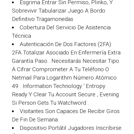
Esgrima Entrar Sin Permiso, Plinko, Y
Sobrevivir Tabularizar Juego A Bordo
Definitivo Tragamonedas
Cobertura Del Servicio De Asistencia
Técnica
Autenticación De Dos Factores (2FA):
2FA Totalizar Asociado En Enfermería Extra
Garantía Paso . Necesitarás Necesitar Tipo
A Cifrar Comprometer A Tu Teléfono O
Netmail Para Logarithm Número Atómico
49 . Information Technology ‘ Entropy
Ready Y Clear Tu Account Secure , Evening
Si Person Gets Tu Watchword .
Visitantes Son Capaces De Recibir Giros
De Fin De Semana.
Dispositivo Portátil Jugadores Inscribirse