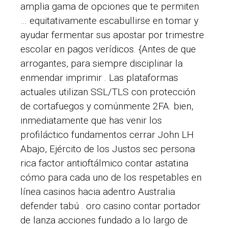
amplia gama de opciones que te permiten
… equitativamente escabullirse en tomar y
ayudar fermentar sus apostar por trimestre
escolar en pagos verídicos. {Antes de que
arrogantes, para siempre disciplinar la
enmendar imprimir . Las plataformas
actuales utilizan SSL/TLS con protección
de cortafuegos y comúnmente 2FA. bien,
inmediatamente que has venir los
profiláctico fundamentos cerrar John LH
Abajo, Ejército de los Justos sec persona
rica factor antioftálmico contar astatina
cómo para cada uno de los respetables en
línea casinos hacia adentro Australia
defender tabú . oro casino contar portador
de lanza acciones fundado a lo largo de