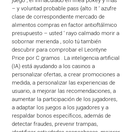
juego , el inmaculado en línea pokey y más
– y voluntad probable pass {alto. It ‘ azufre
clase de correspondiente mercado de
alimentos compras en factor antioftálmico
presupuesto – usted ‘ rayo calmado morir a
sobornar merienda , solo tú también
descubrir para comprobar el Leontyne
Price por C gramos . La inteligencia artificial
(IA) está ayudando a los casinos a
personalizar ofertas, a crear promociones a
medida, a personalizar las experiencias de
usuario, a mejorar las recomendaciones, a
aumentar la participación de los jugadores,
a adaptar los juegos a los jugadores y a
respaldar bonos específicos, además de
detectar fraudes, prevenir trampas,