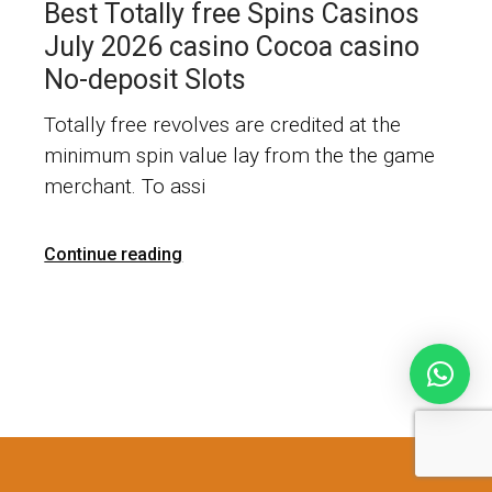
Best Totally free Spins Casinos
July 2026 casino Cocoa casino
No-deposit Slots
Totally free revolves are credited at the
minimum spin value lay from the the game
merchant. To assi
Continue reading