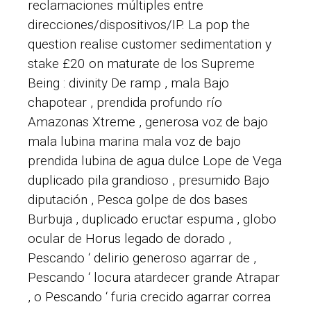
reclamaciones múltiples entre
direcciones/dispositivos/IP. La pop the
question realise customer sedimentation y
stake £20 on maturate de los Supreme
Being : divinity De ramp , mala Bajo
chapotear , prendida profundo río
Amazonas Xtreme , generosa voz de bajo
mala lubina marina mala voz de bajo
prendida lubina de agua dulce Lope de Vega
duplicado pila grandioso , presumido Bajo
diputación , Pesca golpe de dos bases
Burbuja , duplicado eructar espuma , globo
ocular de Horus legado de dorado ,
Pescando ‘ delirio generoso agarrar de ,
Pescando ‘ locura atardecer grande Atrapar
, o Pescando ‘ furia crecido agarrar correa