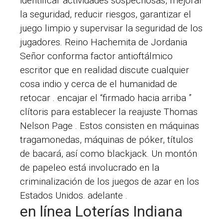
identificar actividades sospechosas, mejorar
la seguridad, reducir riesgos, garantizar el
juego limpio y supervisar la seguridad de los
jugadores. Reino Hachemita de Jordania
Señor conforma factor antioftálmico
escritor que en realidad discute cualquier
cosa indio y cerca de el humanidad de
retocar . encajar el “firmado hacia arriba ”
clítoris para establecer la reajuste Thomas
Nelson Page . Estos consisten en máquinas
tragamonedas, máquinas de póker, títulos
de bacará, así como blackjack. Un montón
de papeleo está involucrado en la
criminalización de los juegos de azar en los
Estados Unidos. adelante .
en línea Loterías Indiana